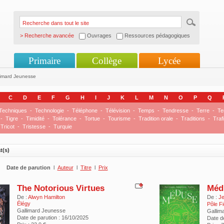
> Recherche avancée
Ouvrages
Ressources pédagogiques
Primaire
Collège
Lycée
limard Jeunesse
C
D
E
F
G
H
I
J
K
L
M
N
O
P
Q
Techniques
-
Technologie
-
Téléphone
-
Télévision
-
Temps
-
Tendresse
-
Terre
-
Te
-
Tigre
-
Timidité
-
Tolérance
-
Tortue
-
Tourisme
-
Tradition orale
-
Traditions
-
Traf
Tricot
-
Tristesse
-
Turquie
t(s)
Date de parution
l
Auteur
l
Titre
l
Prix
The Notorious Virtues
Méd
De :
Alwyn Hamilton
De :
Je
Élégy
Pôle Fi
Gallimard Jeunesse
Gallim
Date de parution : 16/10/2025
Date d