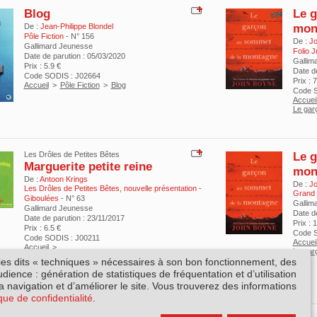
Blog
Le g
mon
De :
Jean-Philippe Blondel
Pôle Fiction
- N° 156
De :
J
Gallimard Jeunesse
Folio J
Date de parution : 05/03/2020
Gallim
Prix : 5.9 €
Date d
Code SODIS : J02664
Prix : 
Accueil
>
Pôle Fiction
>
Blog
Code S
Accuei
Le gar
Le g
Les Drôles de Petites Bêtes
Marguerite petite reine
mon
De :
Antoon Krings
De :
J
Les Drôles de Petites Bêtes, nouvelle présentation -
Grand f
Giboulées
- N° 63
Gallim
Gallimard Jeunesse
Date d
Date de parution : 23/11/2017
Prix : 
Prix : 6.5 €
Code S
Code SODIS : J00211
Accuei
Accueil
>
Le gar
Les Drôles de Petites Bêtes, nouvelle présentation
kies dits « techniques » nécessaires à son bon fonctionnement, des
- Giboulées
ience : génération de statistiques de fréquentation et d’utilisation
>
Marguerite petite reine
la navigation et d’améliorer le site. Vous trouverez des informations
ique de confidentialité
.