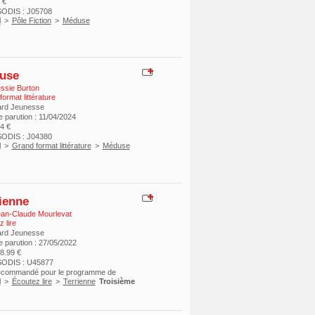
 €
ODIS : J05708
l
>
Pôle Fiction
>
Méduse
use
ssie Burton
ormat littérature
ard Jeunesse
 parution : 11/04/2024
14 €
ODIS : J04380
l
>
Grand format littérature
>
Méduse
ienne
an-Claude Mourlevat
 lire
ard Jeunesse
e parution : 27/05/2022
18.99 €
SODIS : U45877
recommandé pour le programme de
l
>
Écoutez lire
>
Terrienne
Troisième