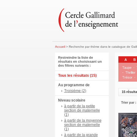
Accueil
> Recherche par théme dans le catalogue de Gal
Restreindre la liste de
A
B
résultats en choisissant un
des filtres suivants :
Taupe
-
-
Thriller
Tous les résultats (15)
Trésor
-
Au programme de
Troisième (2)
15 résulta
Niveau scolaire
Trier par :
à partir de la petite
section de maternelle
(1)
à partir de la moyenne
section de maternelle
(1)
à partir de la grande