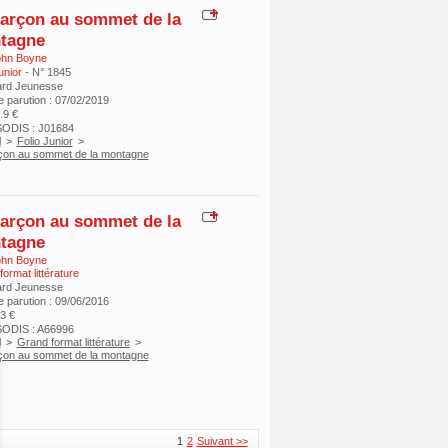
arçon au sommet de la
tagne
ohn Boyne
unior
- N° 1845
ard Jeunesse
e parution : 07/02/2019
7.9 €
ODIS : J01684
l
>
Folio Junior
>
çon au sommet de la montagne
arçon au sommet de la
tagne
ohn Boyne
ormat littérature
ard Jeunesse
e parution : 09/06/2016
13 €
ODIS : A66996
l
>
Grand format littérature
>
çon au sommet de la montagne
1
2
Suivant >>