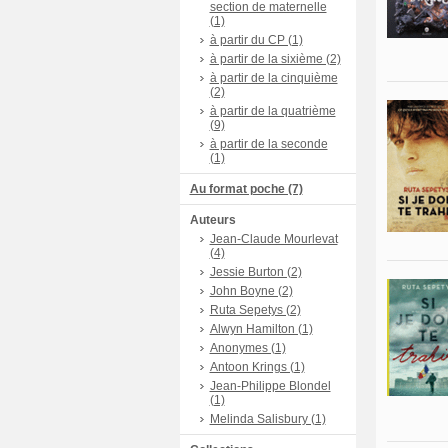
section de maternelle
(1)
à partir du CP (1)
à partir de la sixième (2)
à partir de la cinquième
(2)
à partir de la quatrième
(9)
à partir de la seconde
(1)
Au format poche (7)
Auteurs
Jean-Claude Mourlevat
(4)
Jessie Burton (2)
John Boyne (2)
Ruta Sepetys (2)
Alwyn Hamilton (1)
Anonymes (1)
Antoon Krings (1)
Jean-Philippe Blondel
(1)
Melinda Salisbury (1)