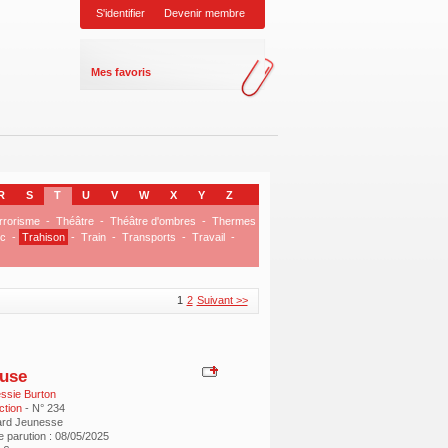
S'identifier
Devenir membre
Mes favoris
R
S
T
U
V
W
X
Y
Z
rrorisme
-
Théâtre
-
Théâtre d'ombres
-
Thermes
ic
-
Trahison
-
Train
-
Transports
-
Travail
-
1
2
Suivant >>
use
ssie Burton
ction
- N° 234
ard Jeunesse
e parution : 08/05/2025