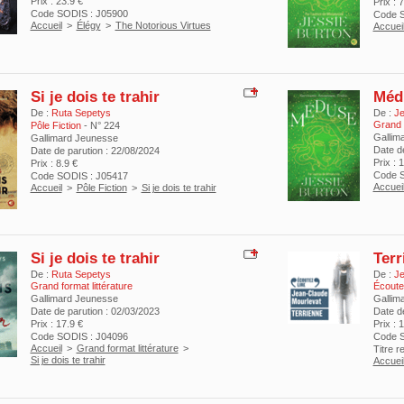
Prix : 23.9 €
Prix : 7
Code SODIS : J05900
Code S
Accueil
>
Élégy
>
The Notorious Virtues
Accuei
Si je dois te trahir
Méd
De :
Ruta Sepetys
De :
Je
Grand f
Pôle Fiction
- N° 224
Gallim
Gallimard Jeunesse
Date de
Date de parution : 22/08/2024
Prix : 
Prix : 8.9 €
Code S
Code SODIS : J05417
Accuei
Accueil
>
Pôle Fiction
>
Si je dois te trahir
Si je dois te trahir
Terr
De :
Ruta Sepetys
De :
Je
Grand format littérature
Écoutez
Gallimard Jeunesse
Gallim
Date de parution : 02/03/2023
Date d
Prix : 17.9 €
Prix : 
Code SODIS : J04096
Code 
Accueil
>
Grand format littérature
>
Titre 
Si je dois te trahir
Accuei