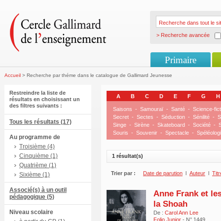
> Recherche avancée
Primaire
Accueil
> Recherche par théme dans le catalogue de Gallimard Jeunesse
Restreindre la liste de
A
B
C
D
E
F
G
H
résultats en choisissant un
des filtres suivants :
Saisons
-
Samouraï
-
Santé
-
Science-fict
Secret
-
Sectes
-
Séduction
-
Sénilité
-
S
Tous les résultats (17)
Singe
-
Sirène
-
Skateboard
-
Société
-
S
Souris
-
Souvenir
-
Spectacle
-
Spéléolog
Au programme de
Troisième (4)
Cinquième (1)
1 résultat(s)
Quatrième (1)
Trier par :
Date de parution
l
Auteur
l
Titr
Sixième (1)
Associé(s) à un outil
Anne Frank et le
pédagogique (5)
la Shoah
Niveau scolaire
De :
Carol Ann Lee
Folio Junior
- N° 1449