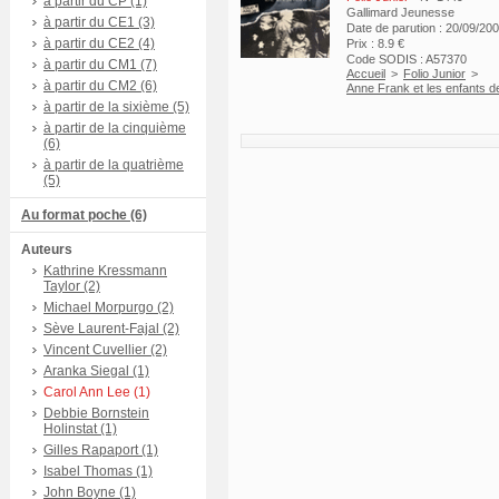
à partir du CP (1)
Gallimard Jeunesse
à partir du CE1 (3)
Date de parution : 20/09/20
à partir du CE2 (4)
Prix : 8.9 €
Code SODIS : A57370
à partir du CM1 (7)
Accueil
>
Folio Junior
>
à partir du CM2 (6)
Anne Frank et les enfants d
à partir de la sixième (5)
à partir de la cinquième
(6)
à partir de la quatrième
(5)
Au format poche (6)
Auteurs
Kathrine Kressmann
Taylor (2)
Michael Morpurgo (2)
Sève Laurent-Fajal (2)
Vincent Cuvellier (2)
Aranka Siegal (1)
Carol Ann Lee (1)
Debbie Bornstein
Holinstat (1)
Gilles Rapaport (1)
Isabel Thomas (1)
John Boyne (1)