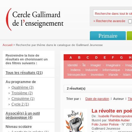
> Recherche avancée
Primaire
Accueil
> Recherche par théme dans le catalogue de Gallimard Jeunesse
Restreindre la liste de
A
B
C
D
E
F
G
H
résultats en choisissant un
des filtres suivants :
Identité
-
Île
-
Imagier
-
Imaginaire
-
Imag
-
Indiens
-
Industrie
-
Informatique
-
Initia
Tous les résultats (21)
Introspection
-
Invention
-
Irlande
-
Islam
Au programme de
Quatrième (3)
2 résultat(s)
Troisième (2)
Cinquième (1)
Trier par :
Date de parution
l
Auteur
l
Tit
Cycle 2 (1)
La révolte en poé
Associé(s) à un outil
De :
Isabelle Pandazopoulo
pédagogique (4)
Illustré par:
Mathilde Aubier
Folio Junior Poésie
- N° 201
Niveau scolaire
Gallimard Jeunesse