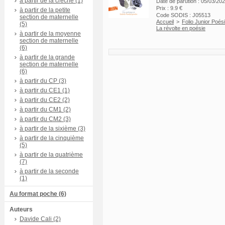
à partir de la crèche (1)
Date de parution : 05/03/20
Prix : 9.9 €
à partir de la petite
Code SODIS : J05513
section de maternelle
Accueil
>
Folio Junior Poés
(5)
La révolte en poésie
à partir de la moyenne
section de maternelle
(6)
à partir de la grande
section de maternelle
(6)
à partir du CP (3)
à partir du CE1 (1)
à partir du CE2 (2)
à partir du CM1 (2)
à partir du CM2 (3)
à partir de la sixième (3)
à partir de la cinquième
(5)
à partir de la quatrième
(7)
à partir de la seconde
(1)
Au format poche (6)
Auteurs
Davide Cali (2)