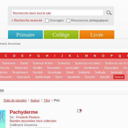
> Recherche avancée
Ouvrages
Ressources pédagogiques
Primaire
Collège
Lycée
limard Jeunesse
C
D
E
F
G
H
I
J
K
L
M
N
O
P
Q
-
Samouraï
-
Santé
-
Science-fiction
-
Sciences
-
Sciences occultes
-
Sciences vie et t
Sectes
-
Séduction
-
Sénilité
-
Sensation
-
sensualité
-
Sentiments
-
Séparation
-
Ser
irène
-
Skateboard
-
Société
-
Sociologie
-
Soleil
-
Solidarité
-
Solitude
-
Sommeil
-
S
Souvenir
-
Spectacle
-
Spéléologie
-
Sport
-
Squelette
-
Sucette
-
Suicide
-
Suisse
-
(s)
Date de parution
l
Auteur
l
Titre
l
Prix
Pachyderme
De :
Frederik Peeters
Bandes dessinées hors collection
Gallimard Jeunesse