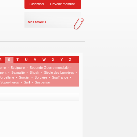
S'identifier
Devenir membre
Mes favoris
R
S
T
U
V
W
X
Y
Z
erre
-
Sculpture
-
Seconde Guerre mondiale
-
pent
-
Sexualité
-
Shoah
-
Siècle des Lumières
-
orcellerie
-
Sorcier
-
Sorcière
-
Souffrance
-
Super-héros
-
Surf
-
Suspense