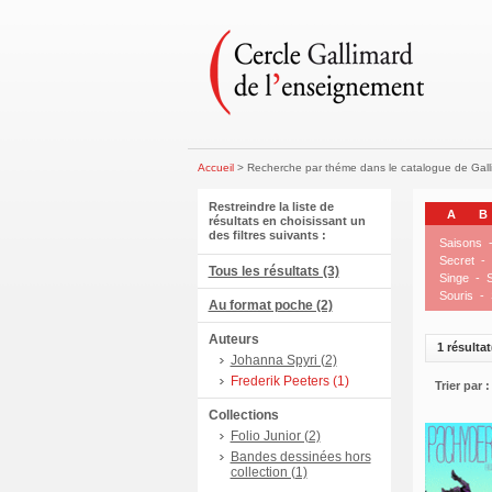
Accueil
> Recherche par théme dans le catalogue de Gal
Restreindre la liste de
A
B
résultats en choisissant un
des filtres suivants :
Saisons
Secret
-
Tous les résultats (3)
Singe
-
S
Souris
-
Au format poche (2)
Auteurs
1 résultat
Johanna Spyri (2)
Frederik Peeters (1)
Trier par :
Collections
Folio Junior (2)
Bandes dessinées hors
collection (1)