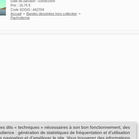
Date de parution : 03/09/2009
Prix : 16.75 €
Code SODIS : A62704
Accueil
>
Bandes dessinées hors collection
>
Pachyderme
kies dits « techniques » nécessaires à son bon fonctionnement, des
ience : génération de statistiques de fréquentation et d’utilisation
la navigation et d’améliorer le site. Vous trouverez des informations