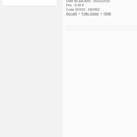
Date de parution : 05/02/2016
Prix : 8.49 €
Code SODIS : N82962
Accueil
>
Folio Junior
>
Heidi