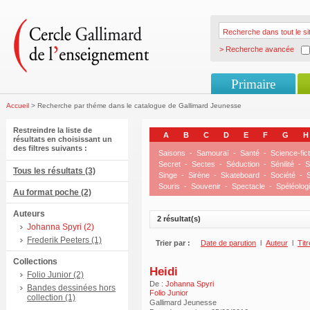
> Recherche avancée
Primaire
Accueil
> Recherche par théme dans le catalogue de Gallimard Jeunesse
Restreindre la liste de
A
B
C
D
E
F
G
H
résultats en choisissant un
des filtres suivants :
Saisons
-
Samouraï
-
Santé
-
Science-fict
Secret
-
Sectes
-
Séduction
-
Sénilité
-
S
Tous les résultats (3)
Singe
-
Sirène
-
Skateboard
-
Société
-
S
Souris
-
Souvenir
-
Spectacle
-
Spéléolog
Au format poche (2)
Auteurs
2 résultat(s)
Johanna Spyri (2)
Frederik Peeters (1)
Trier par :
Date de parution
l
Auteur
l
Titr
Collections
Heidi
Folio Junior (2)
De :
Johanna Spyri
Bandes dessinées hors
Folio Junior
collection (1)
Gallimard Jeunesse