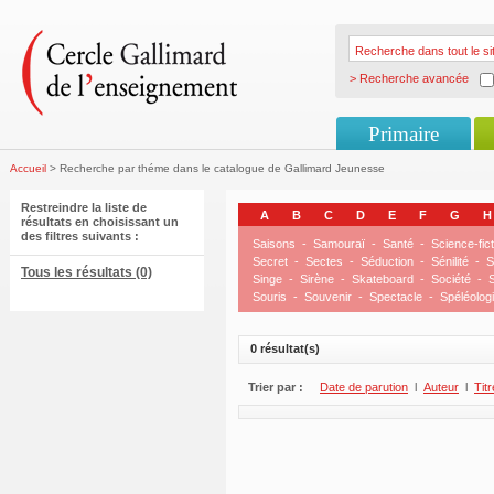
> Recherche avancée
Primaire
Accueil
> Recherche par théme dans le catalogue de Gallimard Jeunesse
Restreindre la liste de
A
B
C
D
E
F
G
H
résultats en choisissant un
des filtres suivants :
Saisons
-
Samouraï
-
Santé
-
Science-fict
Secret
-
Sectes
-
Séduction
-
Sénilité
-
S
Tous les résultats (0)
Singe
-
Sirène
-
Skateboard
-
Société
-
S
Souris
-
Souvenir
-
Spectacle
-
Spéléolog
0 résultat(s)
Trier par :
Date de parution
l
Auteur
l
Titr