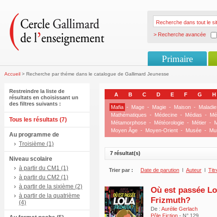
> Recherche avancée
Primaire
Accueil
> Recherche par théme dans le catalogue de Gallimard Jeunesse
Restreindre la liste de
A
B
C
D
E
F
G
H
résultats en choisissant un
des filtres suivants :
Mafia
-
Mage
-
Magie
-
Maison
-
Maladie
Mathématiques
-
Médecine
-
Médias
-
Mé
Tous les résultats (7)
Métamorphose
-
Météorologie
-
Métier
-
M
Moyen Âge
-
Moyen-Orient
-
Musée
-
Mu
Au programme de
Troisième (1)
7 résultat(s)
Niveau scolaire
à partir du CM1 (1)
Trier par :
Date de parution
l
Auteur
l
Titr
à partir du CM2 (1)
à partir de la sixième (2)
Où est passée Lo
à partir de la quatrième
Frizmuth?
(4)
De :
Aurélie Gerlach
Pôle Fiction
- N° 129