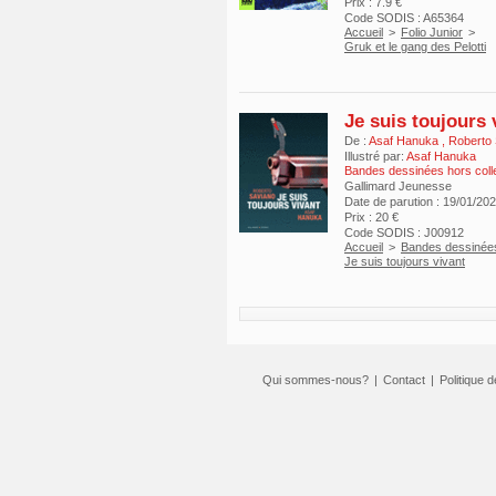
Prix : 7.9 €
Code SODIS : A65364
Accueil
>
Folio Junior
>
Gruk et le gang des Pelotti
Je suis toujours 
De :
Asaf Hanuka
,
Roberto
Illustré par:
Asaf Hanuka
Bandes dessinées hors coll
Gallimard Jeunesse
Date de parution : 19/01/20
Prix : 20 €
Code SODIS : J00912
Accueil
>
Bandes dessinées
Je suis toujours vivant
Qui sommes-nous?
|
Contact
|
Politique d