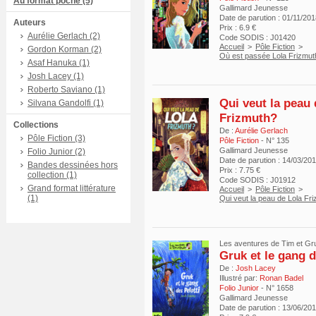
Au format poche (5)
Gallimard Jeunesse
Date de parution : 01/11/20
Auteurs
Prix : 6.9 €
Aurélie Gerlach (2)
Code SODIS : J01420
Accueil
>
Pôle Fiction
>
Gordon Korman (2)
Où est passée Lola Frizmut
Asaf Hanuka (1)
Josh Lacey (1)
Roberto Saviano (1)
Qui veut la peau 
Silvana Gandolfi (1)
Frizmuth?
Collections
De :
Aurélie Gerlach
Pôle Fiction (3)
Pôle Fiction
- N° 135
Gallimard Jeunesse
Folio Junior (2)
Date de parution : 14/03/20
Bandes dessinées hors
Prix : 7.75 €
collection (1)
Code SODIS : J01912
Grand format littérature
Accueil
>
Pôle Fiction
>
(1)
Qui veut la peau de Lola Fr
Les aventures de Tim et Gru
Gruk et le gang d
De :
Josh Lacey
Illustré par:
Ronan Badel
Folio Junior
- N° 1658
Gallimard Jeunesse
Date de parution : 13/06/20