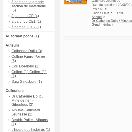
Gallimard Jeunesse
à partir de la grande
Date de parution : 29/08/20
section de maternelle
Prix : 6.9 €
(5)
Code SODIS : J01794
à partir du CP (4)
Accueil
>
Dr Catherine Dolto / Mine de
à partir du CE1 (1)
Gentil méchant
à partir du CE2 (1)
Au format poche (1)
Auteurs
Catherine Dolto (3)
Colline Faure-Poirée
(3)
Cori Doerrfeld (2)
Collectif(s) Collectif(s)
(1)
Sara Stridsberg (1)
Collections
Dr Catherine Dolto /
Mine de rien -
Giboulées (3)
Albums Gallimard
Jeunesse (2)
Beatrix Potter - Albums
(1)
L'heure des histoires (1)