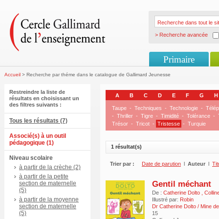
> Recherche avancée
Primaire
Accueil
> Recherche par théme dans le catalogue de Gallimard Jeunesse
Restreindre la liste de
A
B
C
D
E
F
G
H
résultats en choisissant un
des filtres suivants :
Taupe
-
Techniques
-
Technologie
-
Télé
-
Thriller
-
Tigre
-
Timidité
-
Tolérance
-
Tous les résultats (7)
Trésor
-
Tricot
-
Tristesse
-
Turquie
Associé(s) à un outil
pédagogique (1)
1 résultat(s)
Niveau scolaire
Trier par :
Date de parution
l
Auteur
l
Tit
à partir de la crèche (2)
à partir de la petite
Gentil méchant
section de maternelle
(5)
De :
Catherine Dolto
,
Collin
à partir de la moyenne
Illustré par:
Robin
section de maternelle
Dr Catherine Dolto / Mine de
(5)
15