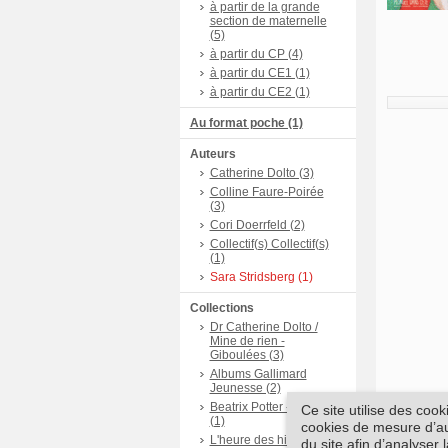
à partir de la grande
section de maternelle
(5)
à partir du CP (4)
à partir du CE1 (1)
à partir du CE2 (1)
Au format poche (1)
Auteurs
Catherine Dolto (3)
Colline Faure-Poirée
(3)
Cori Doerrfeld (2)
Collectif(s) Collectif(s)
(1)
Sara Stridsberg (1)
Collections
Dr Catherine Dolto /
Mine de rien -
Giboulées (3)
Albums Gallimard
Jeunesse (2)
Beatrix Potter - Albums
Ce site utilise des coo
(1)
cookies de mesure d’aud
L'heure des histoires (1)
du site afin d’analyser 