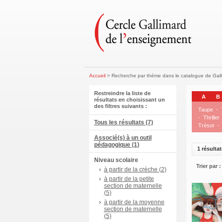
Accueil
> Recherche par théme dans le catalogue de Gal
Restreindre la liste de
A
B
résultats en choisissant un
des filtres suivants :
Taupe
-
-
Thriller
Tous les résultats (7)
Trésor
-
Associé(s) à un outil
pédagogique (1)
1 résultat
Niveau scolaire
Trier par :
à partir de la crèche (2)
à partir de la petite
section de maternelle
(5)
à partir de la moyenne
section de maternelle
(5)