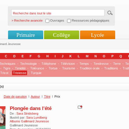
> Recherche avancée
Ouvrages
Ressources pédagogiques
Primaire
Collège
Lycée
limard Jeunesse
C
D
E
F
G
H
I
J
K
L
M
N
O
P
Q
Techniques
-
Technologie
-
Téléphone
-
Télévision
-
Temps
-
Tendresse
-
Terre
-
Te
-
Tigre
-
Timidité
-
Tolérance
-
Tortue
-
Tourisme
-
Tradition orale
-
Traditions
-
Traf
Tricot
-
Tristesse
-
Turquie
(s)
Date de parution
l
Auteur
l
Titre
l
Prix
Plongée dans l'été
De :
Sara Stridsberg
Illustré par:
Sara Lundberg
Albums Gallimard Jeunesse
Gallimard Jeunesse