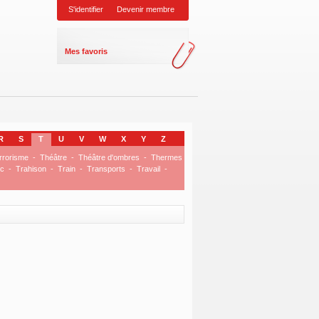
S'identifier
Devenir membre
Mes favoris
R
S
T
U
V
W
X
Y
Z
rrorisme
-
Théâtre
-
Théâtre d'ombres
-
Thermes
ic
-
Trahison
-
Train
-
Transports
-
Travail
-