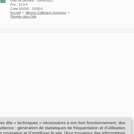
Date de parution : 15/04/2021
Prix : 14.9 €
Code SODIS : J02814
Accueil
>
Albums Gallimard Jeunesse
>
Plongée dans l'été
kies dits « techniques » nécessaires à son bon fonctionnement, des
ience : génération de statistiques de fréquentation et d’utilisation
la navigation et d’améliorer le site. Vous trouverez des informations