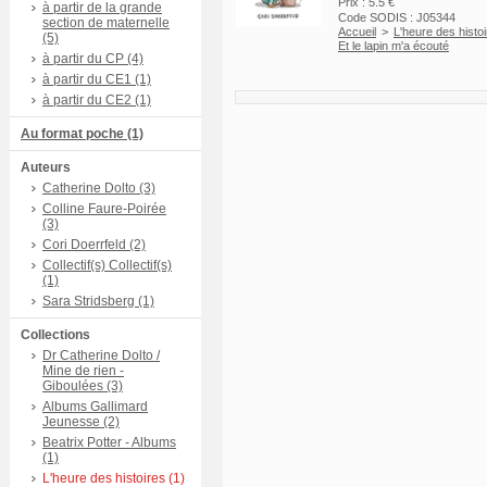
Prix : 5.5 €
à partir de la grande
Code SODIS : J05344
section de maternelle
Accueil
>
L'heure des histo
(5)
Et le lapin m'a écouté
à partir du CP (4)
à partir du CE1 (1)
à partir du CE2 (1)
Au format poche (1)
Auteurs
Catherine Dolto (3)
Colline Faure-Poirée
(3)
Cori Doerrfeld (2)
Collectif(s) Collectif(s)
(1)
Sara Stridsberg (1)
Collections
Dr Catherine Dolto /
Mine de rien -
Giboulées (3)
Albums Gallimard
Jeunesse (2)
Beatrix Potter - Albums
(1)
L'heure des histoires (1)