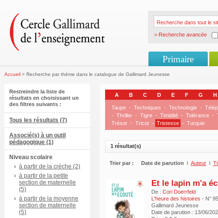
> Recherche avancée
Primaire
Accueil
> Recherche par théme dans le catalogue de Gallimard Jeunesse
Restreindre la liste de
A
B
C
D
E
F
G
H
résultats en choisissant un
des filtres suivants :
Taupe
-
Techniques
-
Technologie
-
Télé
-
Thriller
-
Tigre
-
Timidité
-
Tolérance
-
Tous les résultats (7)
Trésor
-
Tricot
-
Tristesse
-
Turquie
Associé(s) à un outil
pédagogique (1)
1 résultat(s)
Niveau scolaire
Trier par :
Date de parution
l
Auteur
l
Ti
à partir de la crèche (2)
à partir de la petite
Et le lapin m'a é
section de maternelle
(5)
De :
Cori Doerrfeld
à partir de la moyenne
L'heure des histoires
- N° 9
section de maternelle
Gallimard Jeunesse
(5)
Date de parution : 13/06/20