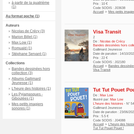
à partir de la quatrième
Prix : 10 €
(1)
Code SODIS : J03638
Accueil
>
Mes petits imagi
Au format poche (1)
Auteurs
Visa Transit
Nicolas de Crécy (3)
Marion Billet (1)
2
De :
Nicolas de Crécy
Max Low (1)
Bandes dessinées hors coll
Romuald (1)
Gallimard Jeunesse
Stéphane Servant (1)
Date de parution : 14/10/20
Prix : 22 €
Code SODIS : J02180
Collections
Accueil
>
Bandes dessinées
Bandes dessinées hors
Visa Transit
collection (3)
Albums Gallimard
Jeunesse (1)
L'heure des histoires (1)
Tut Tut Pouet Pou
Les Pyjamasques -
De :
Max Low
Giboulées (1)
Illustré par:
Max Low
L'heure des histoires
- N° 5
Mes petits imagiers
Gallimard Jeunesse
sonores (1)
Date de parution : 23/06/20
Prix : 5.5 €
Code SODIS : J04088
Accueil
>
L'heure des histo
Tut Tut Pouet Pouet !