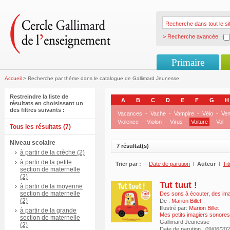
> Recherche avancée
Primaire
Accueil
> Recherche par théme dans le catalogue de Gallimard Jeunesse
Restreindre la liste de
A
B
C
D
E
F
G
H
résultats en choisissant un
des filtres suivants :
Vacances
-
Vache
-
Vampire
-
Vélo
-
Ve
Violence
-
Violon
-
Virus
-
Voiture
-
Vol
-
Tous les résultats (7)
Niveau scolaire
7 résultat(s)
à partir de la crèche (2)
à partir de la petite
Trier par :
Date de parution
l
Auteur
l
Tit
section de maternelle
(2)
Tut tuut !
à partir de la moyenne
section de maternelle
Des sons à écouter, des im
(2)
De :
Marion Billet
Illustré par:
Marion Billet
à partir de la grande
Mes petits imagiers sonores
section de maternelle
Gallimard Jeunesse
(2)
Date de parution : 09/06/20