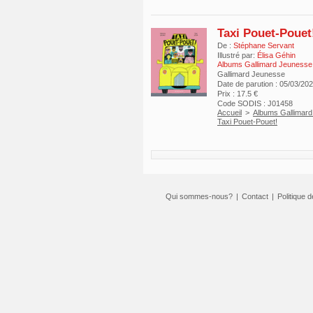
Taxi Pouet-Pouet
De :
Stéphane Servant
Illustré par:
Élisa Géhin
Albums Gallimard Jeunesse
Gallimard Jeunesse
Date de parution : 05/03/20
Prix : 17.5 €
Code SODIS : J01458
Accueil
>
Albums Gallimar
Taxi Pouet-Pouet!
Qui sommes-nous?
|
Contact
|
Politique d