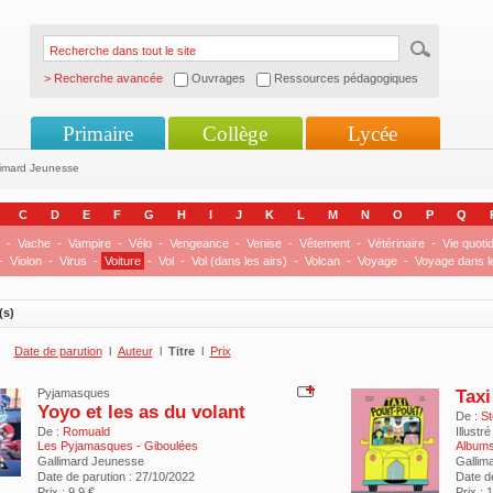
> Recherche avancée
Ouvrages
Ressources pédagogiques
Primaire
Collège
Lycée
limard Jeunesse
C
D
E
F
G
H
I
J
K
L
M
N
O
P
Q
-
Vache
-
Vampire
-
Vélo
-
Vengeance
-
Venise
-
Vêtement
-
Vétérinaire
-
Vie quoti
-
Violon
-
Virus
-
Voiture
-
Vol
-
Vol (dans les airs)
-
Volcan
-
Voyage
-
Voyage dans l
(s)
Date de parution
l
Auteur
l
Titre
l
Prix
Taxi
Pyjamasques
Yoyo et les as du volant
De :
St
De :
Romuald
Illustré
Les Pyjamasques - Giboulées
Albums
Gallimard Jeunesse
Gallim
Date de parution : 27/10/2022
Date d
Prix : 9.9 €
Prix : 