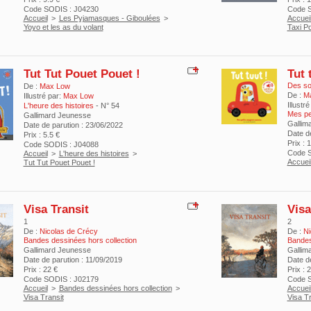
Code SODIS : J04230
Code S
Accueil
>
Les Pyjamasques - Giboulées
>
Accuei
Yoyo et les as du volant
Taxi P
Tut Tut Pouet Pouet !
Tut 
Des so
De :
Max Low
De :
Ma
Illustré par:
Max Low
Illustré
L'heure des histoires
- N° 54
Mes pe
Gallimard Jeunesse
Gallim
Date de parution : 23/06/2022
Date d
Prix : 5.5 €
Prix : 
Code SODIS : J04088
Code S
Accueil
>
L'heure des histoires
>
Accuei
Tut Tut Pouet Pouet !
Visa Transit
Visa
1
2
De :
Nicolas de Crécy
De :
Ni
Bandes dessinées hors collection
Bandes
Gallimard Jeunesse
Gallim
Date de parution : 11/09/2019
Date d
Prix : 22 €
Prix : 
Code SODIS : J02179
Code S
Accueil
>
Bandes dessinées hors collection
>
Accuei
Visa Transit
Visa Tr