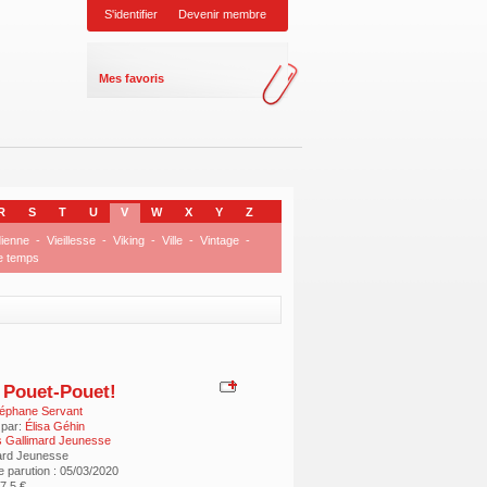
S'identifier
Devenir membre
Mes favoris
R
S
T
U
V
W
X
Y
Z
dienne
-
Vieillesse
-
Viking
-
Ville
-
Vintage
-
e temps
 Pouet-Pouet!
éphane Servant
 par:
Élisa Géhin
 Gallimard Jeunesse
ard Jeunesse
e parution : 05/03/2020
17.5 €