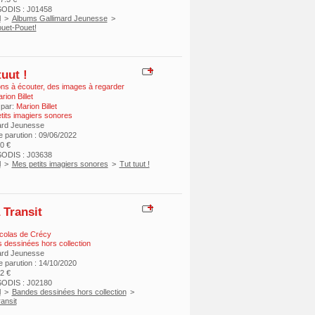
ODIS : J01458
l
>
Albums Gallimard Jeunesse
>
ouet-Pouet!
tuut !
ns à écouter, des images à regarder
rion Billet
 par:
Marion Billet
tits imagiers sonores
ard Jeunesse
e parution : 09/06/2022
10 €
ODIS : J03638
l
>
Mes petits imagiers sonores
>
Tut tuut !
 Transit
colas de Crécy
 dessinées hors collection
ard Jeunesse
e parution : 14/10/2020
22 €
ODIS : J02180
l
>
Bandes dessinées hors collection
>
ansit