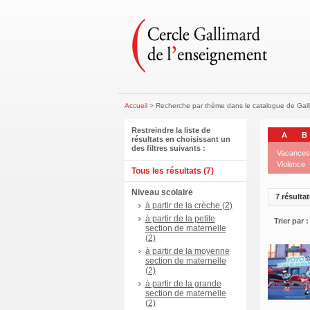
Accueil
> Recherche par théme dans le catalogue de Gal
Restreindre la liste de
A
B
résultats en choisissant un
des filtres suivants :
Vacances
Violence
Tous les résultats (7)
Niveau scolaire
7 résultat
à partir de la crèche (2)
à partir de la petite
Trier par :
section de maternelle
(2)
à partir de la moyenne
section de maternelle
(2)
à partir de la grande
section de maternelle
(2)