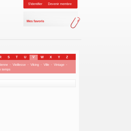
S'identifier
Devenir membre
Mes favoris
R
S
T
U
V
W
X
Y
Z
dienne
-
Vieillesse
-
Viking
-
Ville
-
Vintage
-
e temps