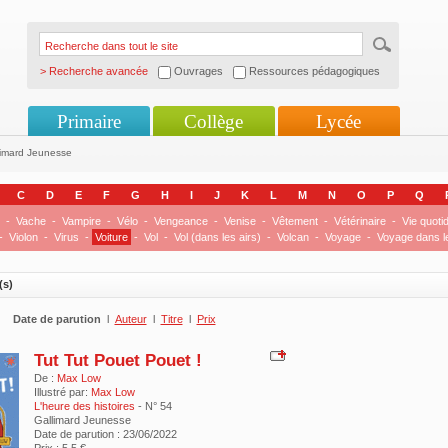
> Recherche avancée
Ouvrages
Ressources pédagogiques
Primaire
Collège
Lycée
limard Jeunesse
C
D
E
F
G
H
I
J
K
L
M
N
O
P
Q
-
Vache
-
Vampire
-
Vélo
-
Vengeance
-
Venise
-
Vêtement
-
Vétérinaire
-
Vie quoti
-
Violon
-
Virus
-
Voiture
-
Vol
-
Vol (dans les airs)
-
Volcan
-
Voyage
-
Voyage dans l
(s)
Date de parution
l
Auteur
l
Titre
l
Prix
Tut Tut Pouet Pouet !
De :
Max Low
Illustré par:
Max Low
L'heure des histoires
- N° 54
Gallimard Jeunesse
Date de parution : 23/06/2022