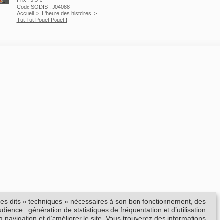
Prix : 5.5 €
Code SODIS : J04088
Accueil
>
L'heure des histoires
>
Tut Tut Pouet Pouet !
kies dits « techniques » nécessaires à son bon fonctionnement, des
ience : génération de statistiques de fréquentation et d’utilisation
la navigation et d’améliorer le site. Vous trouverez des informations