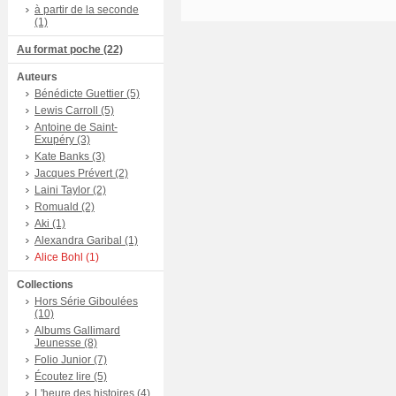
à partir de la seconde
(1)
Au format poche (22)
Auteurs
Bénédicte Guettier (5)
Lewis Carroll (5)
Antoine de Saint-
Exupéry (3)
Kate Banks (3)
Jacques Prévert (2)
Laini Taylor (2)
Romuald (2)
Aki (1)
Alexandra Garibal (1)
Alice Bohl (1)
Collections
Hors Série Giboulées
(10)
Albums Gallimard
Jeunesse (8)
Folio Junior (7)
Écoutez lire (5)
L'heure des histoires (4)