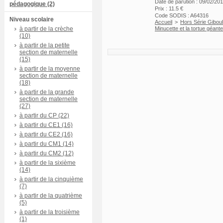
Date de parution : 09/02/20
pédagogique (2)
Prix : 11.5 €
Code SODIS : A64316
Niveau scolaire
Accueil
>
Hors Série Gibou
à partir de la crèche
Minucette et la tortue géante
(10)
à partir de la petite
section de maternelle
(15)
à partir de la moyenne
section de maternelle
(18)
à partir de la grande
section de maternelle
(27)
à partir du CP (22)
à partir du CE1 (16)
à partir du CE2 (16)
à partir du CM1 (14)
à partir du CM2 (12)
à partir de la sixième
(14)
à partir de la cinquième
(7)
à partir de la quatrième
(5)
à partir de la troisième
(1)