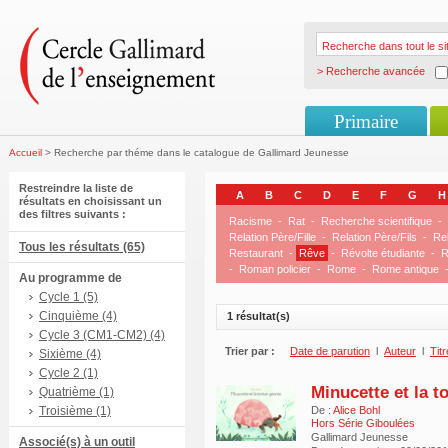
> Recherche avancée
Primaire
Accueil
> Recherche par théme dans le catalogue de Gallimard Jeunesse
Restreindre la liste de
A
B
C
D
E
F
G
H
résultats en choisissant un
des filtres suivants :
Racisme
-
Rat
-
Recherche scientifique
-
Relation Père/Fille
-
Relation Père/Fils
-
Rel
Tous les résultats (65)
Restaurant
-
Rêve
-
Révolte étudiante
-
R
-
Roman policier
-
Rome
-
Rome antique
Au programme de
Cycle 1 (5)
Cinquième (4)
1 résultat(s)
Cycle 3 (CM1-CM2) (4)
Trier par :
Date de parution
l
Auteur
l
Titr
Sixième (4)
Cycle 2 (1)
Minucette et la t
Quatrième (1)
Troisième (1)
De :
Alice Bohl
Hors Série Giboulées
Gallimard Jeunesse
Associé(s) à un outil