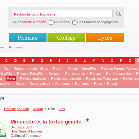
> Recherche avancée
Ouvrages
Ressources pédagogiques
Primaire
Collège
Lycée
limard Jeunesse
C
D
E
F
G
H
I
J
K
L
M
N
O
P
Q
-
Rat
-
Recherche scientifique
-
Regret
-
Relation Mère/Fille
-
Relation Parents/Adolesc
ère/Fille
-
Relation Père/Fils
-
Religion
-
Renaissance
-
Renard
-
Rentrée scolaire
-
R
nt
-
Rêve
-
Révolte étudiante
-
Révolution culturelle
-
Révolution Française
-
Révolution
olicier
-
Rome
-
Rome antique
-
Rongeurs
-
Rumeurs
-
Ruse
-
Russie
(s)
Date de parution
l
Auteur
l
Titre
l
Prix
Minucette et la tortue géante
De :
Alice Bohl
Hors Série Giboulées
Gallimard Jeunesse