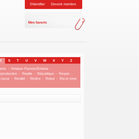
S'identifier
Devenir membre
Mes favoris
R
S
T
U
V
W
X
Y
Z
ents
-
Relation Parents/Enfants
-
eproduction
-
Reptile
-
République
-
Requin
-
 russe
-
Rivalité
-
Rivière
-
Robot
-
Roi et reine