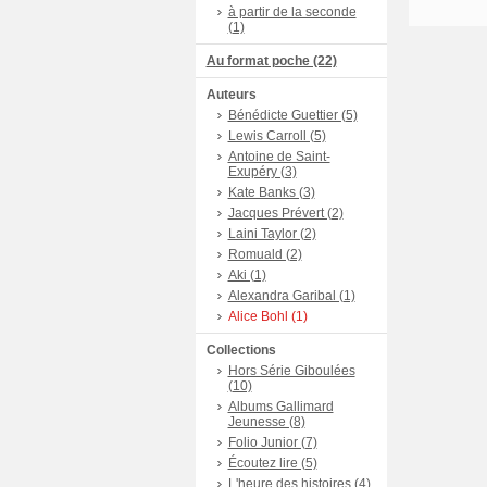
à partir de la seconde
(1)
Au format poche (22)
Auteurs
Bénédicte Guettier (5)
Lewis Carroll (5)
Antoine de Saint-
Exupéry (3)
Kate Banks (3)
Jacques Prévert (2)
Laini Taylor (2)
Romuald (2)
Aki (1)
Alexandra Garibal (1)
Alice Bohl (1)
Collections
Hors Série Giboulées
(10)
Albums Gallimard
Jeunesse (8)
Folio Junior (7)
Écoutez lire (5)
L'heure des histoires (4)