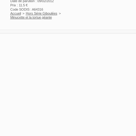
Date de parution : 09/02/2012
Prix : 11.5 €
Code SODIS : A64316
Accueil
>
Hors Série Giboulées
>
Minucette et la tortue géante