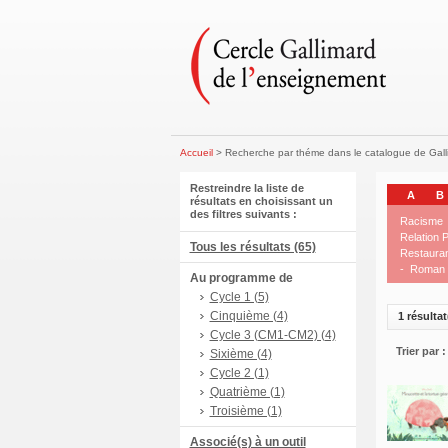
Accueil
> Recherche par théme dans le catalogue de Gal
Restreindre la liste de
A
B
résultats en choisissant un
des filtres suivants :
Racisme
Relation P
Tous les résultats (65)
Restaura
-
Roman p
Au programme de
Cycle 1 (5)
Cinquième (4)
1 résultat
Cycle 3 (CM1-CM2) (4)
Trier par :
Sixième (4)
Cycle 2 (1)
Quatrième (1)
Troisième (1)
Associé(s) à un outil