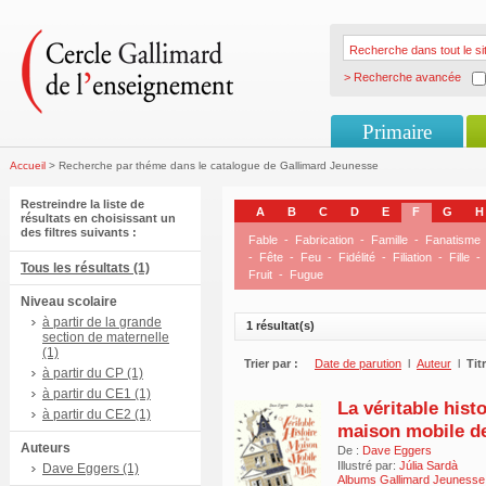
> Recherche avancée
Primaire
Accueil
> Recherche par théme dans le catalogue de Gallimard Jeunesse
Restreindre la liste de
A
B
C
D
E
F
G
H
résultats en choisissant un
des filtres suivants :
Fable
-
Fabrication
-
Famille
-
Fanatisme
-
Fête
-
Feu
-
Fidélité
-
Filiation
-
Fille
-
Tous les résultats (1)
Fruit
-
Fugue
Niveau scolaire
à partir de la grande
1 résultat(s)
section de maternelle
(1)
Trier par :
Date de parution
l
Auteur
l
Tit
à partir du CP (1)
à partir du CE1 (1)
La véritable histo
à partir du CE2 (1)
maison mobile de
Auteurs
De :
Dave Eggers
Illustré par:
Júlia Sardà
Dave Eggers (1)
Albums Gallimard Jeunesse