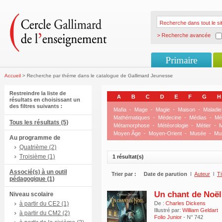
> Recherche avancée
Primaire
Accueil
> Recherche par théme dans le catalogue de Gallimard Jeunesse
Restreindre la liste de
A
B
C
D
E
F
G
H
résultats en choisissant un
des filtres suivants :
Mafia
-
Mage
-
Magie
-
Maison
-
Maladie
Mathématiques
-
Médecine
-
Médias
-
Mé
Tous les résultats (5)
Métamorphose
-
Météorologie
-
Métier
-
M
Moyen Âge
-
Moyen-Orient
-
Musée
-
Mu
Au programme de
Quatrième (2)
Troisième (1)
1 résultat(s)
Associé(s) à un outil
Trier par :
Date de parution
l
Auteur
l
Ti
pédagogique (1)
Un chant de Noël
Niveau scolaire
à partir du CE2 (1)
De :
Charles Dickens
Illustré par:
William Geldart
à partir du CM2 (2)
Folio Junior
- N° 742