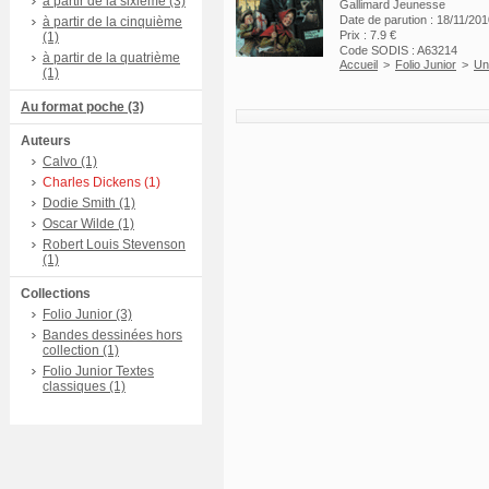
à partir de la sixième (3)
Gallimard Jeunesse
Date de parution : 18/11/20
à partir de la cinquième
Prix : 7.9 €
(1)
Code SODIS : A63214
à partir de la quatrième
Accueil
>
Folio Junior
>
Un
(1)
Au format poche (3)
Auteurs
Calvo (1)
Charles Dickens (1)
Dodie Smith (1)
Oscar Wilde (1)
Robert Louis Stevenson
(1)
Collections
Folio Junior (3)
Bandes dessinées hors
collection (1)
Folio Junior Textes
classiques (1)