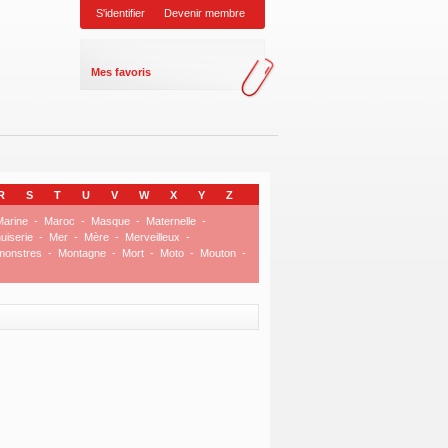
S'identifier
Devenir membre
Mes favoris
R
S
T
U
V
W
X
Y
Z
arine
-
Maroc
-
Masque
-
Maternelle
-
uiserie
-
Mer
-
Mère
-
Merveilleux
-
monstres
-
Montagne
-
Mort
-
Moto
-
Mouton
-