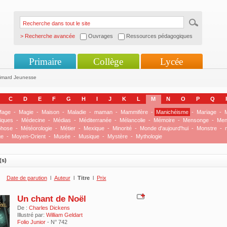
> Recherche avancée
Ouvrages
Ressources pédagogiques
Primaire
Collège
Lycée
limard Jeunesse
C
D
E
F
G
H
I
J
K
L
M
N
O
P
Q
Mage
-
Magie
-
Maison
-
Maladie
-
maman
-
Mammifère
-
Manichéisme
-
Mariage
-
M
iques
-
Médecine
-
Médias
-
Méditerranée
-
Mélancolie
-
Mémoire
-
Mensonge
-
Men
phose
-
Météorologie
-
Métier
-
Mexique
-
Minorité
-
Monde d'aujourd'hui
-
Monstre
-
ge
-
Moyen-Orient
-
Musée
-
Musique
-
Mystère
-
Mythologie
(s)
Date de parution
l
Auteur
l
Titre
l
Prix
Un chant de Noël
De :
Charles Dickens
Illustré par:
William Geldart
Folio Junior
- N° 742