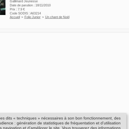
Gallimard Jeunesse
Date de parution : 18/11/2010
Prix : 7.9 €
Code SODIS : A63214
Accueil
>
Folio Junior
>
Un chant de Noël
kies dits « techniques » nécessaires à son bon fonctionnement, des
ience : génération de statistiques de fréquentation et d’utilisation
la navigation et d’améliorer le site. Vous trouverez des informations