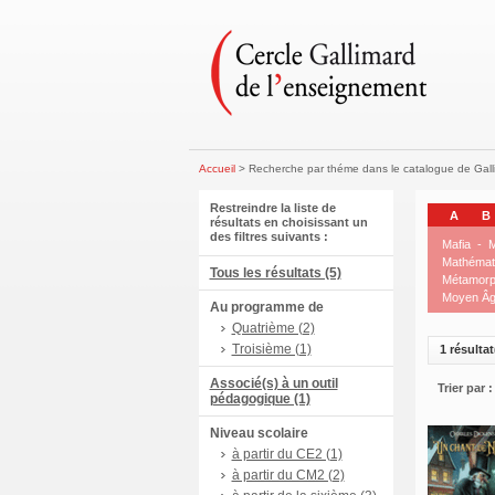
Accueil
> Recherche par théme dans le catalogue de Gal
Restreindre la liste de
A
B
résultats en choisissant un
des filtres suivants :
Mafia
-
Mathémat
Tous les résultats (5)
Métamor
Moyen Â
Au programme de
Quatrième (2)
Troisième (1)
1 résultat
Associé(s) à un outil
Trier par :
pédagogique (1)
Niveau scolaire
à partir du CE2 (1)
à partir du CM2 (2)