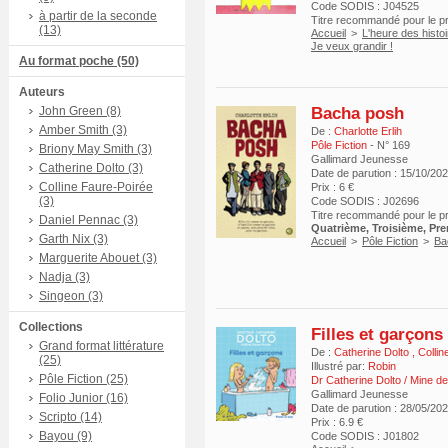
Code SODIS : J04525
à partir de la seconde
Titre recommandé pour le 
(13)
Accueil
>
L'heure des histo
Je veux grandir !
Au format poche (50)
Auteurs
Bacha posh
John Green (8)
Amber Smith (3)
De :
Charlotte Erlih
Pôle Fiction
- N° 169
Briony May Smith (3)
Gallimard Jeunesse
Catherine Dolto (3)
Date de parution : 15/10/20
Colline Faure-Poirée
Prix : 6 €
(3)
Code SODIS : J02696
Titre recommandé pour le 
Daniel Pennac (3)
Quatrième, Troisième, Pr
Garth Nix (3)
Accueil
>
Pôle Fiction
>
Ba
Marguerite Abouet (3)
Nadja (3)
Singeon (3)
Collections
Filles et garçons
Grand format littérature
De :
Catherine Dolto
,
Collin
(25)
Illustré par:
Robin
Pôle Fiction (25)
Dr Catherine Dolto / Mine de
Gallimard Jeunesse
Folio Junior (16)
Date de parution : 28/05/20
Scripto (14)
Prix : 6.9 €
Bayou (9)
Code SODIS : J01802