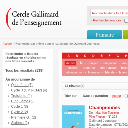
> Recherche avancée
Primaire
Accueil
> Recherche par théme dans le catalogue de Gallimard Jeunesse
Restreindre la liste de
A
B
C
D
E
F
G
H
résultats en choisissant un
des filtres suivants :
Identité
-
Île
-
Imagier
-
Imaginaire
-
Imag
-
Indiens
-
Industrie
-
Informatique
-
Initia
Tous les résultats (139)
Introspection
-
Invention
-
Irlande
-
Islam
Au programme de
Quatrième (7)
12 résultat(s)
Cycle 3 (CM1-CM2) (4)
Troisième (4)
Trier par :
Date de parution
l
Auteur
l
Ti
Cinquième (3)
Cycle 1 (3)
Championnes
Cycle 2 (2)
De :
Mathilde Tournier
Pôle Fiction
- N° 228
Première GT (2)
Gallimard Jeunesse
Sixième (2)
Date de parution : 07/11/20