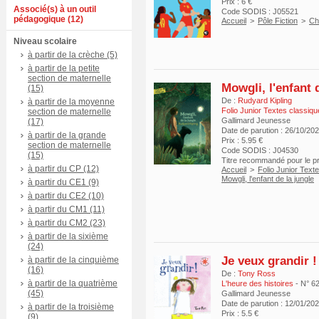
Prix : 6 €
Associé(s) à un outil
Code SODIS : J05521
pédagogique (12)
Accueil
>
Pôle Fiction
>
Ch
Niveau scolaire
à partir de la crèche (5)
à partir de la petite
section de maternelle
Mowgli, l'enfant 
(15)
De :
Rudyard Kipling
à partir de la moyenne
Folio Junior Textes classiq
section de maternelle
Gallimard Jeunesse
(17)
Date de parution : 26/10/20
à partir de la grande
Prix : 5.95 €
section de maternelle
Code SODIS : J04530
(15)
Titre recommandé pour le 
à partir du CP (12)
Accueil
>
Folio Junior Text
Mowgli, l'enfant de la jungle
à partir du CE1 (9)
à partir du CE2 (10)
à partir du CM1 (11)
à partir du CM2 (23)
à partir de la sixième
(24)
Je veux grandir !
à partir de la cinquième
(16)
De :
Tony Ross
à partir de la quatrième
L'heure des histoires
- N° 6
(45)
Gallimard Jeunesse
Date de parution : 12/01/20
à partir de la troisième
Prix : 5.5 €
(9)