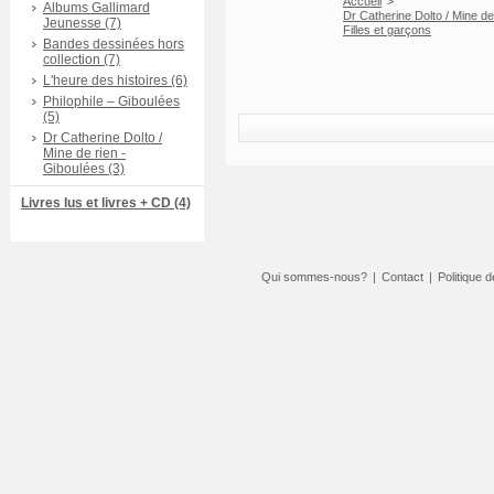
Accueil
>
Albums Gallimard
Dr Catherine Dolto / Mine de
Jeunesse (7)
Filles et garçons
Bandes dessinées hors
collection (7)
L'heure des histoires (6)
Philophile – Giboulées
(5)
Dr Catherine Dolto /
Mine de rien -
Giboulées (3)
Livres lus et livres + CD (4)
Qui sommes-nous?
|
Contact
|
Politique d