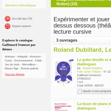
fiction) (10)
Sélections thématiques
Expérimenter et jouer 
Du côté des CDI
dessus dessous (théâ
Espace auteurs
lecture cursive
3 ouvrages
Explorer le catalogue
Gallimard Jeunesse par
Roland Dubillard, L
thèmes
Animaux
-
Antiquité
-
Aventure
-
Le gobe-douille et 
Conte
-
Environnement
-
Fable
-
diablogues
Jeu de mots
-
Merveilleux
-
De :
Roland Dubillard
Moyen Âge
-
Roman policier
Folio Junior Théâtre
- N° 11
Tous les thèmes
Gallimard Jeunesse
27/06/2013
7.9 €
Code SODIS : A65107
Ajouter à mon progra
La leçon de piano e
diablogues