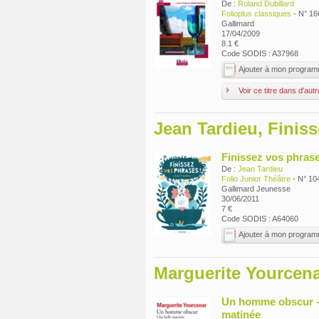
De :
Roland Dubillard
Folioplus classiques
- N° 16
Gallimard
17/04/2009
8.1 €
Code SODIS : A37968
Ajouter à mon progra
Voir ce titre dans d'aut
Jean Tardieu, Finis
Finissez vos phras
De :
Jean Tardieu
Folio Junior Théâtre
- N° 10
Gallimard Jeunesse
30/06/2011
7 €
Code SODIS : A64060
Ajouter à mon progra
Marguerite Yourcena
Un homme obscur –
matinée