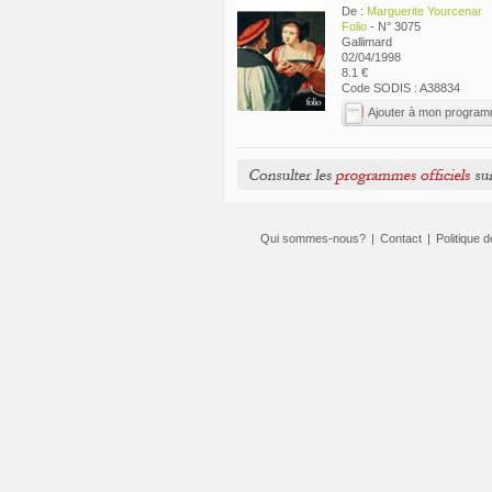
De :
Marguerite Yourcenar
Folio
- N° 3075
Gallimard
02/04/1998
8.1 €
Code SODIS : A38834
Ajouter à mon progra
Qui sommes-nous?
|
Contact
|
Politique d