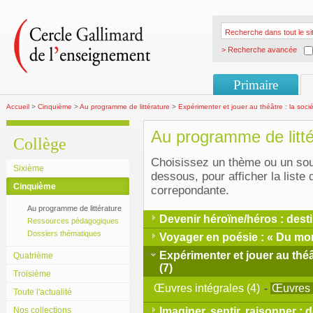
> Recherche avancée
Primaire
Accueil
>
Cinquième
>
Au programme de littérature
>
Expérimenter et jouer au théâtre : la soc
Au programme de litté
Collège
Choisissez un thème ou un sou
Sixième
dessous, pour afficher la liste
Cinquième
correpondante.
Au programme de littérature
Devenir héroïne/héros : desti
Ressources pédagogiques
Dossiers thématiques
Voyager en poésie : « Du mon
Expérimenter et jouer au théâ
Quatrième
(7)
Troisième
Œuvres intégrales (4)
-
Œuvres p
Toute l'actualité
Nos collections
Imaginer, sentir, raisonner : d