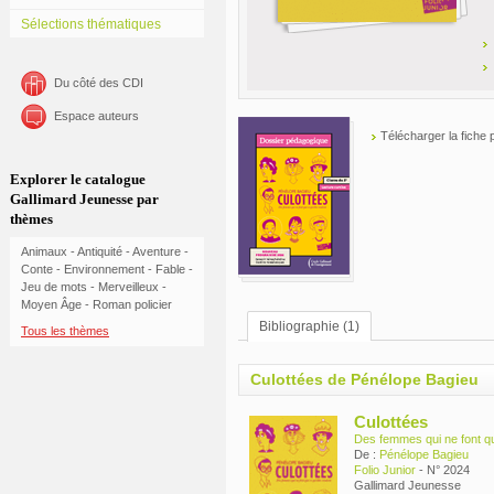
Sélections thématiques
Du côté des CDI
Espace auteurs
Télécharger la fiche
Explorer le catalogue
Gallimard Jeunesse par
thèmes
Animaux
-
Antiquité
-
Aventure
-
Conte
-
Environnement
-
Fable
-
Jeu de mots
-
Merveilleux
-
Moyen Âge
-
Roman policier
Bibliographie (1)
Tous les thèmes
Culottées de Pénélope Bagieu
Culottées
Des femmes qui ne font qu
De :
Pénélope Bagieu
Folio Junior
- N° 2024
Gallimard Jeunesse