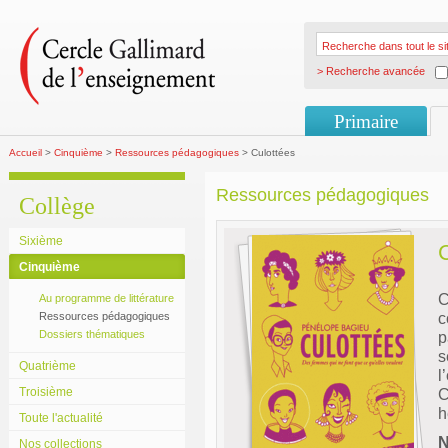
> Recherche avancée
Primaire
Accueil
>
Cinquième
>
Ressources pédagogiques
> Culottées
Ressources pédagogiques
Collège
Sixième
Cinquième
C
Au programme de littérature
Ressources pédagogiques
c
Dossiers thématiques
p
s
Quatrième
l
Troisième
C
h
Toute l'actualité
N
Nos collections