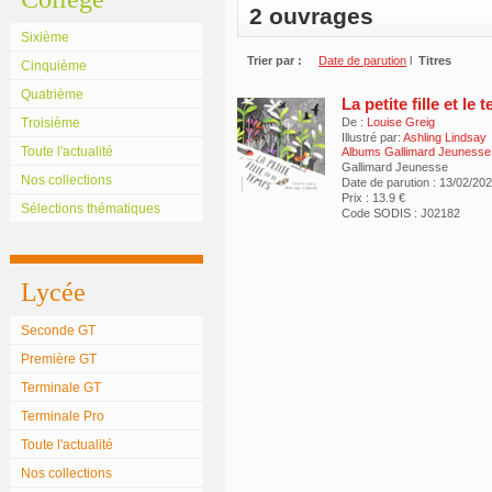
2 ouvrages
Sixième
Trier par :
Date de parution
l
Titres
Cinquième
Quatrième
La petite fille et le
Troisième
De :
Louise Greig
Illustré par:
Ashling Lindsay
Toute l'actualité
Albums Gallimard Jeunesse
Gallimard Jeunesse
Nos collections
Date de parution : 13/02/20
Prix : 13.9 €
Sélections thématiques
Code SODIS : J02182
Lycée
Seconde GT
Première GT
Terminale GT
Terminale Pro
Toute l'actualité
Nos collections