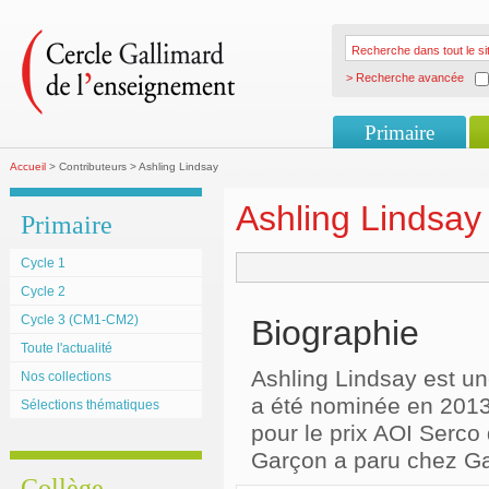
> Recherche avancée
Primaire
Accueil
> Contributeurs > Ashling Lindsay
Ashling Lindsay
Primaire
Cycle 1
Cycle 2
Cycle 3 (CM1-CM2)
Biographie
Toute l'actualité
Ashling Lindsay est une 
Nos collections
a été nominée en 2013 e
Sélections thématiques
pour le prix AOI Serco d
Garçon a paru chez Ga
Collège