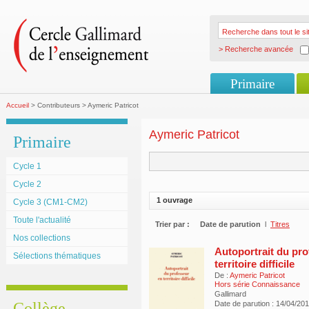
> Recherche avancée
Primaire
Accueil
> Contributeurs > Aymeric Patricot
Aymeric Patricot
Primaire
Cycle 1
Cycle 2
1 ouvrage
Cycle 3 (CM1-CM2)
Toute l'actualité
Trier par :
Date de parution
l
Titres
Nos collections
Autoportrait du pro
Sélections thématiques
territoire difficile
De :
Aymeric Patricot
Hors série Connaissance
Gallimard
Collège
Date de parution : 14/04/20