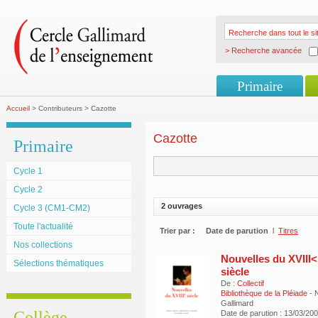
> Recherche avancée
Primaire
Accueil
> Contributeurs > Cazotte
Cazotte
Primaire
Cycle 1
Cycle 2
2 ouvrages
Cycle 3 (CM1-CM2)
Toute l'actualité
Trier par :
Date de parution
l
Titres
Nos collections
Nouvelles du XVIII
Sélections thématiques
siècle
De :
Collectif
Bibliothèque de la Pléiade
- 
Gallimard
Collège
Date de parution : 13/03/20