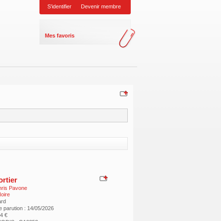
S'identifier
Devenir membre
Mes favoris
rtier
ris Pavone
oire
ard
e parution : 14/05/2026
24 €