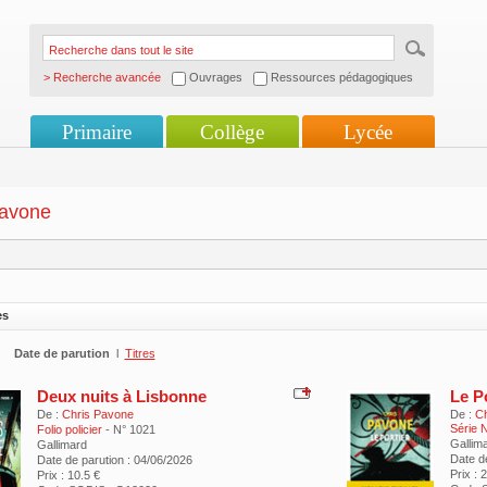
> Recherche avancée
Ouvrages
Ressources pédagogiques
Primaire
Collège
Lycée
Pavone
es
Date de parution
l
Titres
Deux nuits à Lisbonne
Le Po
De :
Chris Pavone
De :
Ch
Série N
Folio policier
- N° 1021
Gallim
Gallimard
Date d
Date de parution : 04/06/2026
Prix : 
Prix : 10.5 €