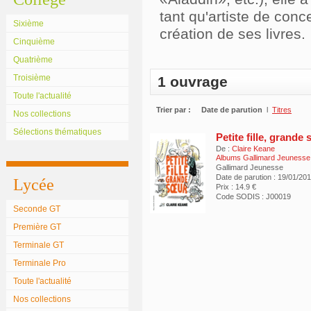
tant qu'artiste de conc
Sixième
création de ses livres.
Cinquième
Quatrième
Troisième
1 ouvrage
Toute l'actualité
Trier par :
Date de parution
l
Titres
Nos collections
Sélections thématiques
Petite fille, grande
De :
Claire Keane
Albums Gallimard Jeunesse
Gallimard Jeunesse
Date de parution : 19/01/20
Lycée
Prix : 14.9 €
Code SODIS : J00019
Seconde GT
Première GT
Terminale GT
Terminale Pro
Toute l'actualité
Nos collections