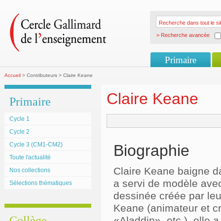
> Recherche avancée
Primaire
Accueil
> Contributeurs > Claire Keane
Claire Keane
Primaire
Cycle 1
Cycle 2
Cycle 3 (CM1-CM2)
Biographie
Toute l'actualité
Claire Keane baigne da
Nos collections
a servi de modèle avec
Sélections thématiques
dessinée créée par le
Keane (animateur et cr
Collège
«Aladdin», etc.), elle 