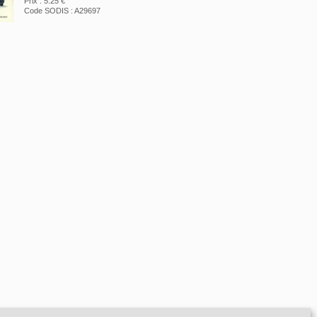
Prix : 5.25 €
Code SODIS : A29697