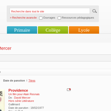
> Recherche avancée
Ouvrages
Ressources pédagogiques
Primaire
Collège
Lycée
Mercer
e
Date de parution
l
Titres
Providence
Un film pour Alain Resnais
De :
David Mercer
Hors série Littérature
Gallimard
Date de parution : 18/02/1977