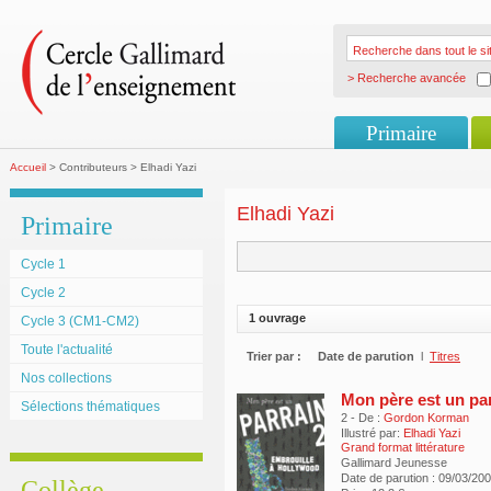
> Recherche avancée
Primaire
Accueil
> Contributeurs > Elhadi Yazi
Elhadi Yazi
Primaire
Cycle 1
Cycle 2
1 ouvrage
Cycle 3 (CM1-CM2)
Toute l'actualité
Trier par :
Date de parution
l
Titres
Nos collections
Mon père est un pa
Sélections thématiques
2 - De :
Gordon Korman
Illustré par:
Elhadi Yazi
Grand format littérature
Gallimard Jeunesse
Date de parution : 09/03/20
Collège