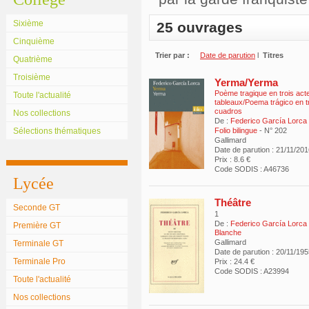
Sixième
25 ouvrages
Cinquième
Trier par :
Date de parution
l
Titres
Quatrième
Troisième
Yerma/Yerma
Poème tragique en trois acte
Toute l'actualité
tableaux/Poema trágico en t
cuadros
Nos collections
De :
Federico García Lorca
Sélections thématiques
Folio bilingue
- N° 202
Gallimard
Date de parution : 21/11/20
Prix : 8.6 €
Code SODIS : A46736
Lycée
Théâtre
Seconde GT
1
De :
Federico García Lorca
Première GT
Blanche
Gallimard
Terminale GT
Date de parution : 20/11/19
Terminale Pro
Prix : 24.4 €
Code SODIS : A23994
Toute l'actualité
Nos collections