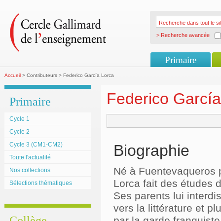
> Recherche avancée
Primaire
Accueil
> Contributeurs > Federico García Lorca
Federico García
Primaire
Cycle 1
Cycle 2
Cycle 3 (CM1-CM2)
Biographie
Toute l'actualité
Né à Fuentevaqueros p
Nos collections
Lorca fait des études d
Sélections thématiques
Ses parents lui interdi
vers la littérature et pl
Collège
par la garde franquist