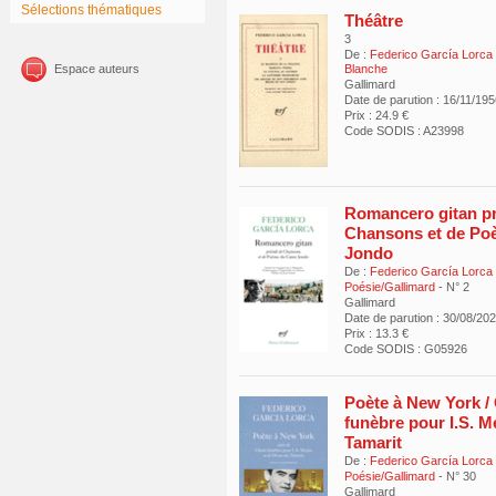
Sélections thématiques
Théâtre
3
De :
Federico García Lorca
Espace auteurs
Blanche
Gallimard
Date de parution : 16/11/19
Prix : 24.9 €
Code SODIS : A23998
Romancero gitan p
Chansons et de Po
Jondo
De :
Federico García Lorca
Poésie/Gallimard
- N° 2
Gallimard
Date de parution : 30/08/20
Prix : 13.3 €
Code SODIS : G05926
Poète à New York /
funèbre pour I.S. M
Tamarit
De :
Federico García Lorca
Poésie/Gallimard
- N° 30
Gallimard