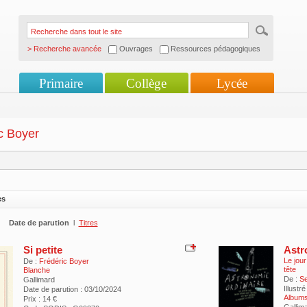
> Recherche avancée
Ouvrages
Ressources pédagogiques
Primaire
Collège
Lycée
c Boyer
es
Date de parution
l
Titres
Si petite
Astr
Le jou
De :
Frédéric Boyer
tête
Blanche
De :
Se
Gallimard
Illustré
Date de parution : 03/10/2024
Albums
Prix : 14 €