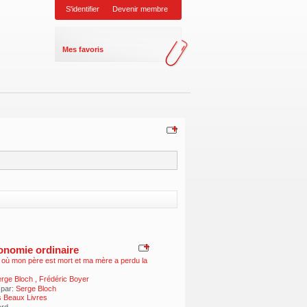
S'identifier
Devenir membre
Mes favoris
onomie ordinaire
r où mon père est mort et ma mère a perdu la
rge Bloch
,
Frédéric Boyer
 par:
Serge Bloch
 Beaux Livres