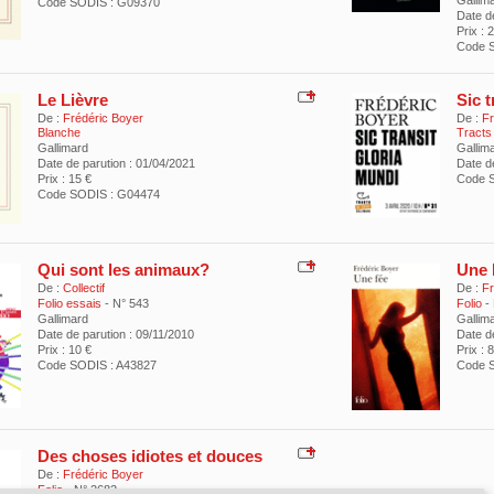
Gallim
Code SODIS : G09370
Date de
Prix : 
Code 
Le Lièvre
Sic t
De :
Frédéric Boyer
De :
Fr
Blanche
Tracts
Gallimard
Gallim
Date de parution : 01/04/2021
Date d
Prix : 15 €
Code 
Code SODIS : G04474
Qui sont les animaux?
Une 
De :
Collectif
De :
Fr
Folio essais
- N° 543
Folio
-
Gallimard
Gallim
Date de parution : 09/11/2010
Date d
Prix : 10 €
Prix : 
Code SODIS : A43827
Code S
Des choses idiotes et douces
De :
Frédéric Boyer
Folio
- N° 2682