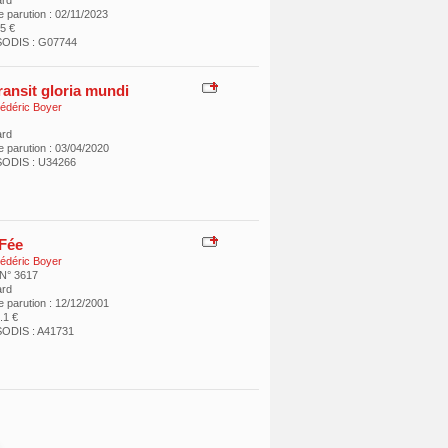
ard
 parution : 02/11/2023
25 €
SODIS : G07744
ransit gloria mundi
édéric Boyer
ard
e parution : 03/04/2020
SODIS : U34266
Fée
édéric Boyer
 N° 3617
ard
e parution : 12/12/2001
8.1 €
ODIS : A41731