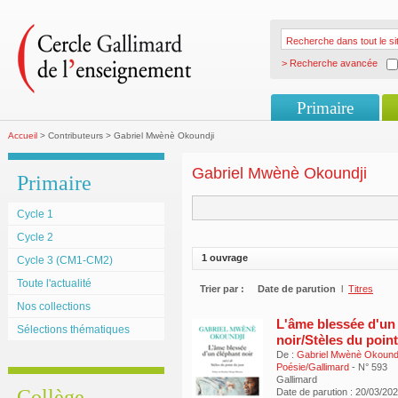
> Recherche avancée
Primaire
Accueil
> Contributeurs > Gabriel Mwènè Okoundji
Gabriel Mwènè Okoundji
Primaire
Cycle 1
Cycle 2
1 ouvrage
Cycle 3 (CM1-CM2)
Toute l'actualité
Trier par :
Date de parution
l
Titres
Nos collections
L'âme blessée d'un
Sélections thématiques
noir/Stèles du point
De :
Gabriel Mwènè Okoundj
Poésie/Gallimard
- N° 593
Gallimard
Collège
Date de parution : 20/03/20