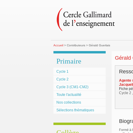
Accueil
> Contributeurs > Gérald Guerlais
Gérald 
Primaire
Resso
Cycle 1
Cycle 2
Agente 
Jacqueli
Cycle 3 (CM1-CM2)
Fiche p
Cycle 2 
Toute l'actualité
Nos collections
Sélections thématiques
Biogr
Formé à l
Collège