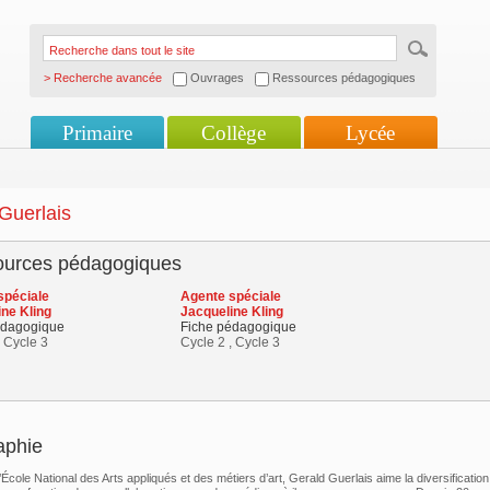
> Recherche avancée
Ouvrages
Ressources pédagogiques
Primaire
Collège
Lycée
Guerlais
urces pédagogiques
spéciale
Agente spéciale
ne Kling
Jacqueline Kling
édagogique
Fiche pédagogique
, Cycle 3
Cycle 2 , Cycle 3
aphie
’École National des Arts appliqués et des métiers d’art, Gerald Guerlais aime la diversificatio