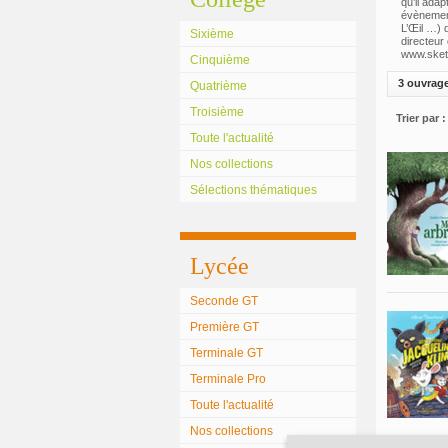
qu’il ada
évènement
L’Œil …) 
Sixième
directeur 
www.sketc
Cinquième
3 ouvrag
Quatrième
Troisième
Trier par :
Toute l'actualité
Nos collections
Sélections thématiques
Lycée
Seconde GT
Première GT
Terminale GT
Terminale Pro
Toute l'actualité
Nos collections