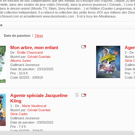
pte en fonction de ses collaborations que des médias où il essaye ses crayons. Depuis 20 ans
ielle, dans des studios de jeux-vidéo (Vivendi), dans la presse jeunesse ( Géoado , I Love
dans le dessin-animé (Mondo TV, Xilam, Sony Animation…) et l’édition (Gautier-Languereau, 
de collection indépendant, Il a relancé la collection des petits livres d’Or aux éditons des Deux 
htravel.com et actuellement www.duosbooks.com . Il vit à Issy-les-Moulineaux.
es
Date de parution
l
Titres
Mon arbre, mon enfant
Agen
De :
Émilie Chazerand
2 - De 
Illustré par:
Gérald Guerlais
Illustré
Albums Junior
Série 
Gallimard Jeunesse
Gallim
Date de parution : 23/10/2025
Date d
Prix : 10.9 €
Prix : 
Code SODIS : J05919
Code S
Agente spéciale Jacqueline
Kling
1 - De :
Marie Vaudescal
Illustré par:
Gérald Guerlais
Série Cadet
Gallimard Jeunesse
Date de parution : 03/03/2022
Prix : 7.9 €
Code SODIS : J03443