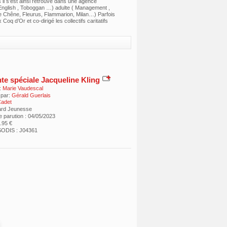
 il s’est ainsi retrouvé dans une agence
 English , Toboggan …) adulte ( Management ,
le Chêne, Fleurus, Flammarion, Milan…) Parfois
Coq d’Or et co-dirigé les collectifs caritatifs
te spéciale Jacqueline Kling
:
Marie Vaudescal
 par:
Gérald Guerlais
Cadet
ard Jeunesse
e parution : 04/05/2023
7.95 €
ODIS : J04361