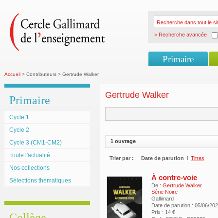
> Recherche avancée
Primaire
Accueil
> Contributeurs > Gertrude Walker
Gertrude Walker
Primaire
Cycle 1
Cycle 2
1 ouvrage
Cycle 3 (CM1-CM2)
Toute l'actualité
Trier par :
Date de parution
l
Titres
Nos collections
À contre-voie
Sélections thématiques
De :
Gertrude Walker
Série Noire
Gallimard
Date de parution : 05/06/20
Prix : 14 €
Collège