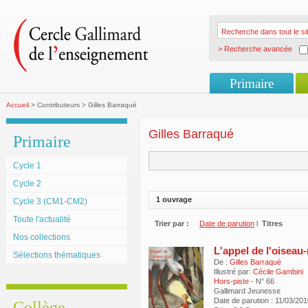
> Recherche avancée
Primaire
Accueil
> Contributeurs > Gilles Barraqué
Gilles Barraqué
Primaire
Cycle 1
Cycle 2
1 ouvrage
Cycle 3 (CM1-CM2)
Toute l'actualité
Trier par :
Date de parution
l
Titres
Nos collections
L'appel de l'oiseau-
Sélections thématiques
De :
Gilles Barraqué
Illustré par:
Cécile Gambini
Hors-piste
- N° 66
Gallimard Jeunesse
Date de parution : 11/03/20
Collège