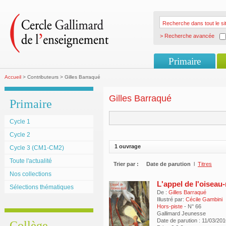
> Recherche avancée
Primaire
Accueil
> Contributeurs > Gilles Barraqué
Gilles Barraqué
Primaire
Cycle 1
Cycle 2
1 ouvrage
Cycle 3 (CM1-CM2)
Toute l'actualité
Trier par :
Date de parution
l
Titres
Nos collections
L'appel de l'oiseau-
Sélections thématiques
De :
Gilles Barraqué
Illustré par:
Cécile Gambini
Hors-piste
- N° 66
Gallimard Jeunesse
Date de parution : 11/03/20
Collège