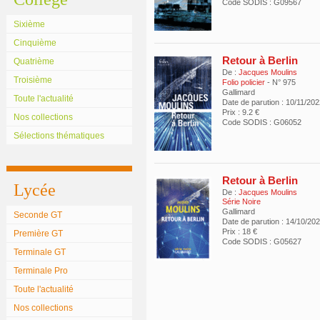
Code SODIS : G09567
Sixième
Cinquième
Retour à Berlin
Quatrième
De :
Jacques Moulins
Troisième
Folio policier
- N° 975
Gallimard
Toute l'actualité
Date de parution : 10/11/20
Prix : 9.2 €
Nos collections
Code SODIS : G06052
Sélections thématiques
Retour à Berlin
Lycée
De :
Jacques Moulins
Série Noire
Gallimard
Seconde GT
Date de parution : 14/10/20
Prix : 18 €
Première GT
Code SODIS : G05627
Terminale GT
Terminale Pro
Toute l'actualité
Nos collections