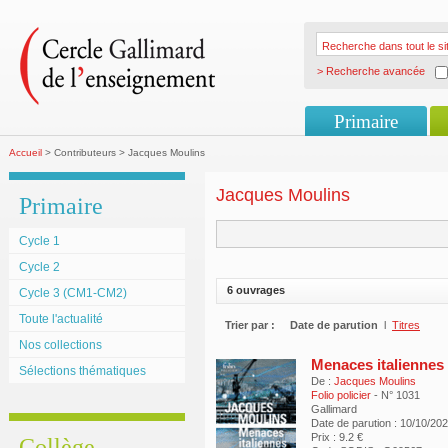
> Recherche avancée
Primaire
Accueil
> Contributeurs > Jacques Moulins
Jacques Moulins
Primaire
Cycle 1
Cycle 2
6 ouvrages
Cycle 3 (CM1-CM2)
Toute l'actualité
Trier par :
Date de parution
l
Titres
Nos collections
Menaces italiennes
Sélections thématiques
De :
Jacques Moulins
Folio policier
- N° 1031
Gallimard
Date de parution : 10/10/20
Prix : 9.2 €
Collège