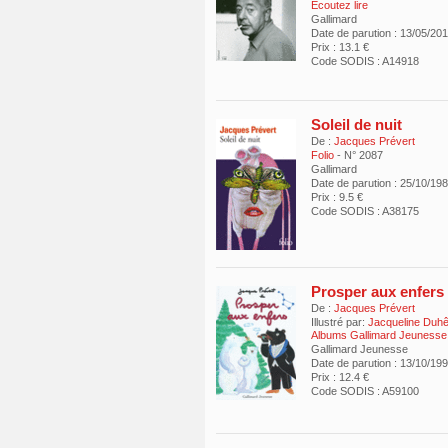
Écoutez lire
Gallimard
Date de parution : 13/05/20
Prix : 13.1 €
Code SODIS : A14918
Soleil de nuit
De :
Jacques Prévert
Folio
- N° 2087
Gallimard
Date de parution : 25/10/19
Prix : 9.5 €
Code SODIS : A38175
Prosper aux enfers
De :
Jacques Prévert
Illustré par:
Jacqueline Duh
Albums Gallimard Jeunesse
Gallimard Jeunesse
Date de parution : 13/10/19
Prix : 12.4 €
Code SODIS : A59100