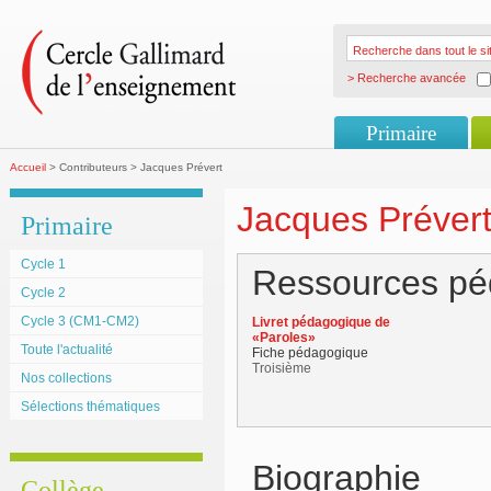
> Recherche avancée
Primaire
Accueil
> Contributeurs > Jacques Prévert
Jacques Préver
Primaire
Cycle 1
Ressources pé
Cycle 2
Cycle 3 (CM1-CM2)
Livret pédagogique de
«Paroles»
Toute l'actualité
Fiche pédagogique
Troisième
Nos collections
Sélections thématiques
Biographie
Collège