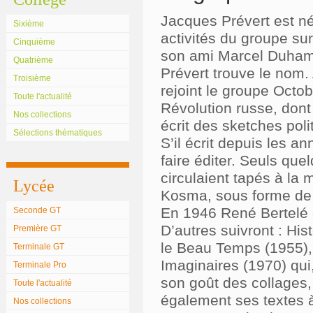
Jacques Prévert est né
Sixième
activités du groupe sur
Cinquième
son ami Marcel Duhamel
Quatrième
Prévert trouve le nom. 
Troisième
rejoint le groupe Octob
Toute l'actualité
Révolution russe, dont 
Nos collections
écrit des sketches polit
Sélections thématiques
S’il écrit depuis les 
faire éditer. Seuls que
circulaient tapés à l
Lycée
Kosma, sous forme de
En 1946 René Bertelé é
Seconde GT
D’autres suivront : His
Première GT
le Beau Temps (1955), 
Terminale GT
Imaginaires (1970) qui
Terminale Pro
son goût des collages
Toute l'actualité
également ses textes 
Nos collections