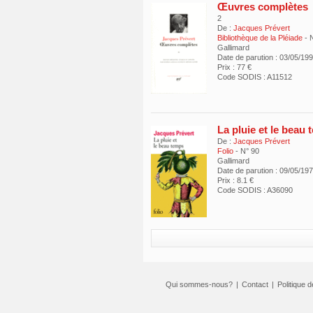
Œuvres complètes
2
De :
Jacques Prévert
Bibliothèque de la Pléiade
- 
Gallimard
Date de parution : 03/05/19
Prix : 77 €
Code SODIS : A11512
La pluie et le beau
De :
Jacques Prévert
Folio
- N° 90
Gallimard
Date de parution : 09/05/19
Prix : 8.1 €
Code SODIS : A36090
Qui sommes-nous?
|
Contact
|
Politique d