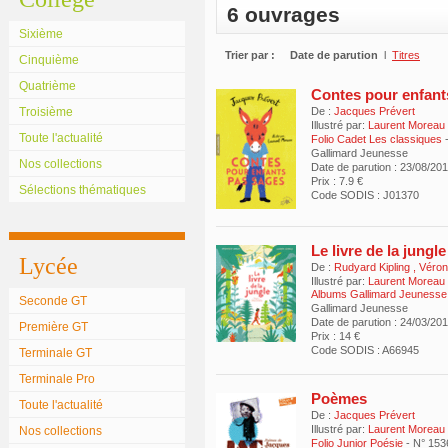
6 ouvrages
Sixième
Trier par :
Date de parution
l
Titres
Cinquième
Quatrième
Contes pour enfant
Troisième
De :
Jacques Prévert
Illustré par:
Laurent Moreau
Toute l'actualité
Folio Cadet Les classiques
Gallimard Jeunesse
Nos collections
Date de parution : 23/08/20
Prix : 7.9 €
Sélections thématiques
Code SODIS : J01370
Le livre de la jungle
Lycée
De :
Rudyard Kipling
,
Véron
Illustré par:
Laurent Moreau
Albums Gallimard Jeunesse
Seconde GT
Gallimard Jeunesse
Date de parution : 24/03/20
Première GT
Prix : 14 €
Code SODIS : A66945
Terminale GT
Terminale Pro
Poèmes
Toute l'actualité
De :
Jacques Prévert
Illustré par:
Laurent Moreau
Nos collections
Folio Junior Poésie
- N° 153