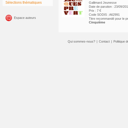
Sélections thématiques
Gallimard Jeunesse
Date de parution : 23/09/20
Prix : 7 €
Code SODIS : A62991
Espace auteurs
Titre recommandé pour le 
Cinquième
Qui sommes-nous?
|
Contact
|
Politique d