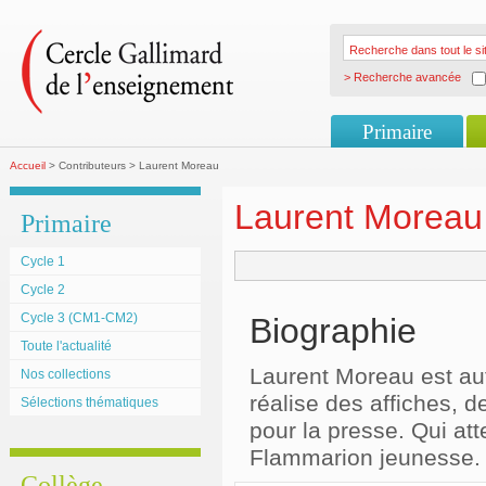
> Recherche avancée
Primaire
Accueil
> Contributeurs > Laurent Moreau
Laurent Moreau
Primaire
Cycle 1
Cycle 2
Cycle 3 (CM1-CM2)
Biographie
Toute l'actualité
Laurent Moreau est aute
Nos collections
réalise des affiches, d
Sélections thématiques
pour la presse. Qui att
Flammarion jeunesse.
Collège