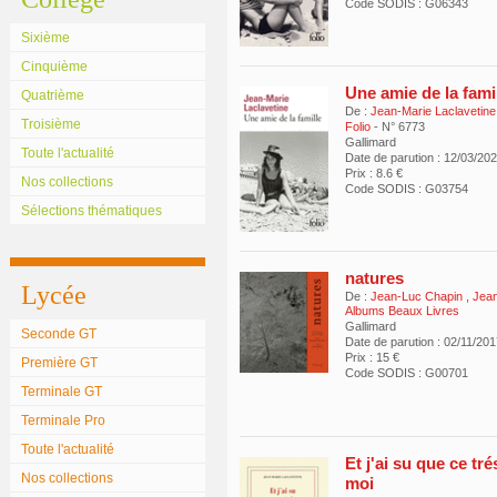
Code SODIS : G06343
Sixième
Cinquième
Une amie de la fami
Quatrième
De :
Jean-Marie Laclavetine
Troisième
Folio
- N° 6773
Gallimard
Toute l'actualité
Date de parution : 12/03/20
Prix : 8.6 €
Nos collections
Code SODIS : G03754
Sélections thématiques
natures
Lycée
De :
Jean-Luc Chapin
,
Jean
Albums Beaux Livres
Gallimard
Seconde GT
Date de parution : 02/11/20
Prix : 15 €
Première GT
Code SODIS : G00701
Terminale GT
Terminale Pro
Toute l'actualité
Et j'ai su que ce tré
Nos collections
moi