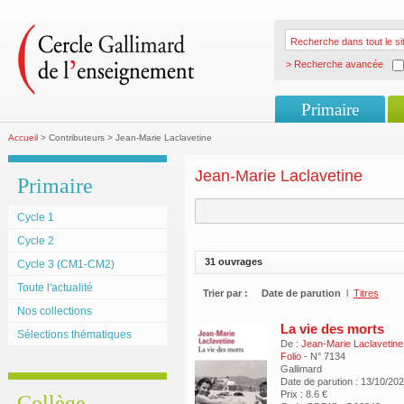
> Recherche avancée
Primaire
Accueil
> Contributeurs > Jean-Marie Laclavetine
Jean-Marie Laclavetine
Primaire
Cycle 1
Cycle 2
31 ouvrages
Cycle 3 (CM1-CM2)
Toute l'actualité
Trier par :
Date de parution
l
Titres
Nos collections
La vie des morts
Sélections thématiques
De :
Jean-Marie Laclavetine
Folio
- N° 7134
Gallimard
Date de parution : 13/10/20
Prix : 8.6 €
Collège