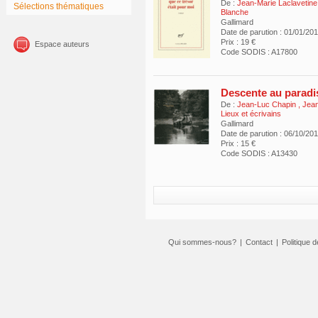
De :
Jean-Marie Laclavetine
Sélections thématiques
Blanche
Gallimard
Date de parution : 01/01/20
Prix : 19 €
Espace auteurs
Code SODIS : A17800
Descente au paradi
De :
Jean-Luc Chapin
,
Jean
Lieux et écrivains
Gallimard
Date de parution : 06/10/20
Prix : 15 €
Code SODIS : A13430
Qui sommes-nous?
|
Contact
|
Politique d