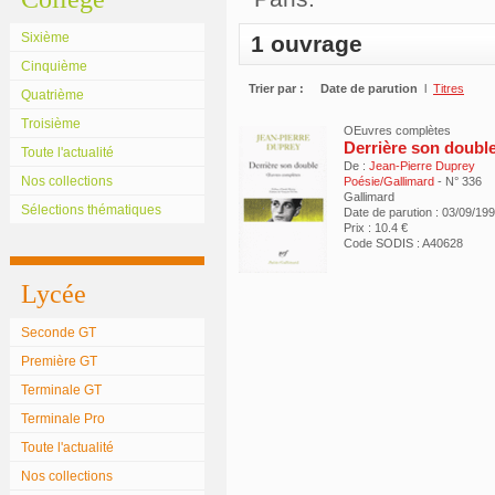
Sixième
1 ouvrage
Cinquième
Trier par :
Date de parution
l
Titres
Quatrième
Troisième
OEuvres complètes
Derrière son doubl
Toute l'actualité
De :
Jean-Pierre Duprey
Nos collections
Poésie/Gallimard
- N° 336
Gallimard
Sélections thématiques
Date de parution : 03/09/19
Prix : 10.4 €
Code SODIS : A40628
Lycée
Seconde GT
Première GT
Terminale GT
Terminale Pro
Toute l'actualité
Nos collections