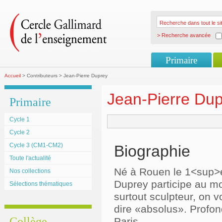
> Recherche avancée
Primaire
Accueil
> Contributeurs > Jean-Pierre Duprey
Jean-Pierre Du
Primaire
Cycle 1
Cycle 2
Cycle 3 (CM1-CM2)
Biographie
Toute l'actualité
Né à Rouen le 1<sup>e
Nos collections
Duprey participe au mo
Sélections thématiques
surtout sculpteur, on v
dire «absolus». Profon
Collège
Paris.