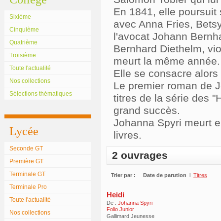
En 1841, elle poursuit s
Sixième
avec Anna Fries, Bets
Cinquième
l'avocat Johann Bernhar
Quatrième
Bernhard Diethelm, vio
Troisième
meurt la même année.
Toute l'actualité
Elle se consacre alors 
Nos collections
Le premier roman de J
Sélections thématiques
titres de la série des "
grand succès.
Johanna Spyri meurt en
Lycée
livres.
Seconde GT
2 ouvrages
Première GT
Terminale GT
Trier par :
Date de parution
l
Titres
Terminale Pro
Heidi
Toute l'actualité
De :
Johanna Spyri
Folio Junior
Nos collections
Gallimard Jeunesse