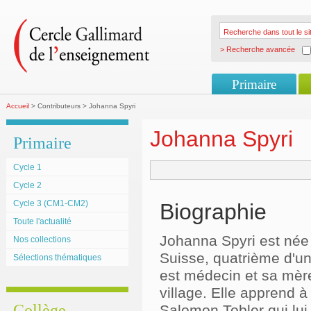
> Recherche avancée
Primaire
Accueil
> Contributeurs > Johanna Spyri
Johanna Spyri
Primaire
Cycle 1
Cycle 2
Cycle 3 (CM1-CM2)
Biographie
Toute l'actualité
Johanna Spyri est née à
Nos collections
Suisse, quatrième d'un
Sélections thématiques
est médecin et sa mère 
village. Elle apprend à
Collège
Salomon Tobler qui lui