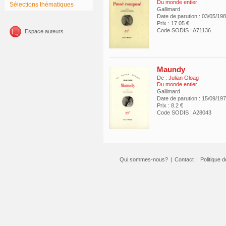
Du monde entier
Sélections thématiques
Gallimard
Date de parution : 03/05/19
Prix : 17.05 €
Code SODIS : A71136
Espace auteurs
Maundy
De :
Julian Gloag
Du monde entier
Gallimard
Date de parution : 15/09/19
Prix : 8.2 €
Code SODIS : A28043
Qui sommes-nous?
|
Contact
|
Politique d