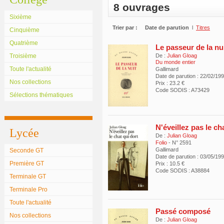
8 ouvrages
Sixième
Trier par :
Date de parution
l
Titres
Cinquième
Quatrième
Le passeur de la nu
Troisième
De :
Julian Gloag
Du monde entier
Toute l'actualité
Gallimard
Date de parution : 22/02/19
Nos collections
Prix : 23.2 €
Code SODIS : A73429
Sélections thématiques
N'éveillez pas le ch
Lycée
De :
Julian Gloag
Folio
- N° 2591
Gallimard
Seconde GT
Date de parution : 03/05/19
Première GT
Prix : 10.5 €
Code SODIS : A38884
Terminale GT
Terminale Pro
Toute l'actualité
Passé composé
Nos collections
De :
Julian Gloag