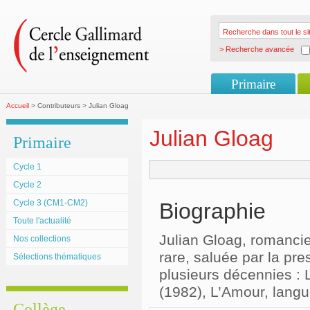
> Recherche avancée
Primaire
Accueil
> Contributeurs > Julian Gloag
Julian Gloag
Primaire
Cycle 1
Cycle 2
Cycle 3 (CM1-CM2)
Biographie
Toute l'actualité
Julian Gloag, romancie
Nos collections
rare, saluée par la pres
Sélections thématiques
plusieurs décennies : L
(1982), L’Amour, langu
Collège