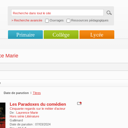
> Recherche avancée
Ouvrages
Ressources pédagogiques
Primaire
Collège
Lycée
ce Marie
e
Date de parution
l
Titres
Les Paradoxes du comédien
Cinquante regards sur le métier d'acteur
De :
Laurence Marie
Hors série Littérature
Gallimard
Date de parution : 07/03/2024