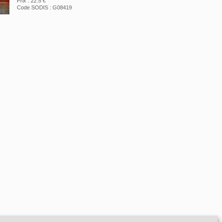
Prix : 22.5 €
Code SODIS : G08419