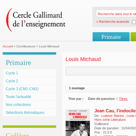
> Recherche avancée
Primaire
Accueil
> Contributeurs > Louis Michaud
Louis Michaud
Primaire
Cycle 1
Cycle 2
1 ouvrage
Cycle 3 (CM1-CM2)
Toute l'actualité
Trier par :
Date de parution
l
Titres
Nos collections
Jean Cau, l'indocile
Sélections thématiques
De :
Ludovic Marino
,
Louis
Hors série Littérature
Gallimard
Date de parution : 11/04/20
Prix : 21.5 €
Collège