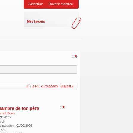
S'identifier
Devenir membre
Mes favoris
1
2
3
4
5
« Précédent
Suivant »
hambre de ton père
chel Déon
 N° 4247
ard
e parution : 01/09/2005
7.6 €