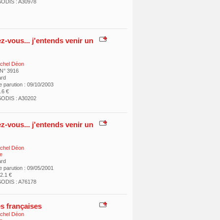
ODIS : A30978
z-vous... j'entends venir un
chel Déon
 N° 3916
ard
e parution : 09/10/2003
6.6 €
ODIS : A30202
z-vous... j'entends venir un
chel Déon
e
ard
e parution : 09/05/2001
12.1 €
ODIS : A76178
s françaises
chel Déon