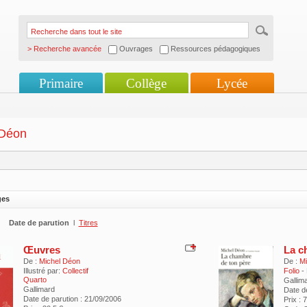
> Recherche avancée
Ouvrages
Ressources pédagogiques
Primaire
Collège
Lycée
 Déon
ges
Date de parution
l
Titres
Œuvres
La c
De :
Michel Déon
De :
Mi
Illustré par:
Collectif
Folio
-
Quarto
Gallim
Gallimard
Date d
Date de parution : 21/09/2006
Prix : 