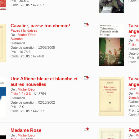
Prix : 30.5 €
Code S
Code SODIS : A77657
Cavalier, passe ton chemin!
Taise
Pages irlandaises
ange
De :
Michel Déon
Sotie
Blanche
De :
Mi
Gallimard
Folio
-
Date de parution : 13/05/2005
Gallim
Prix : 16.75 €
Date d
Code SODIS : A77468
Prix : 
Code S
Une Affiche bleue et blanche et
Taise
autres nouvelles
ange
Sotie
De :
Michel Déon
De :
Mi
Folio 2 € / 3 €
- N° 3754
Blanch
Gallimard
Gallim
Date de parution : 02/10/2002
Date d
Prix : 2 €
Prix : 
Code SODIS : A42527
Code S
Madame Rose
Page
De :
Michel Déon
De :
Mi