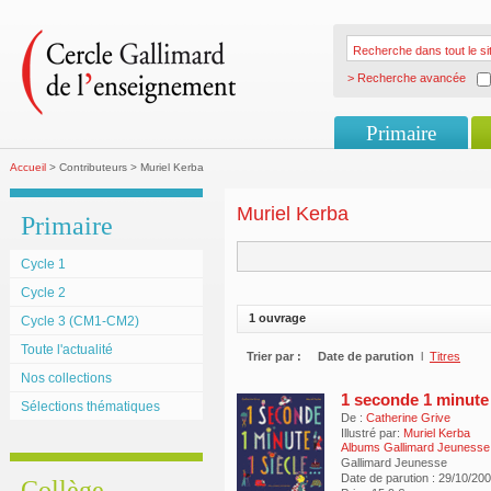
> Recherche avancée
Primaire
Accueil
> Contributeurs > Muriel Kerba
Muriel Kerba
Primaire
Cycle 1
Cycle 2
1 ouvrage
Cycle 3 (CM1-CM2)
Toute l'actualité
Trier par :
Date de parution
l
Titres
Nos collections
1 seconde 1 minute 1
Sélections thématiques
De :
Catherine Grive
Illustré par:
Muriel Kerba
Albums Gallimard Jeunesse
Gallimard Jeunesse
Date de parution : 29/10/20
Collège