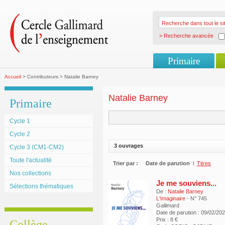
> Recherche avancée
Primaire
Accueil
> Contributeurs > Natalie Barney
Natalie Barney
Primaire
Cycle 1
Cycle 2
3 ouvrages
Cycle 3 (CM1-CM2)
Toute l'actualité
Trier par :
Date de parution
l
Titres
Nos collections
Je me souviens...
Sélections thématiques
De :
Natalie Barney
L'Imaginaire
- N° 745
Gallimard
Date de parution : 09/02/20
Prix : 8 €
Collège