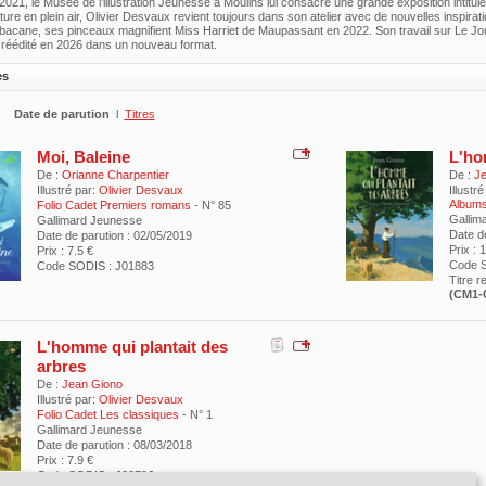
2021, le Musée de l’illustration Jeunesse à Moulins lui consacre une grande exposition intitu
ture en plein air, Olivier Desvaux revient toujours dans son atelier avec de nouvelles inspirati
acane, ses pinceaux magnifient Miss Harriet de Maupassant en 2022. Son travail sur Le Jou
 réédité en 2026 dans un nouveau format.
es
Date de parution
l
Titres
Moi, Baleine
L'ho
De :
Orianne Charpentier
De :
Je
Illustré par:
Olivier Desvaux
Illustré
Albums
Folio Cadet Premiers romans
- N° 85
Gallim
Gallimard Jeunesse
Date d
Date de parution : 02/05/2019
Prix : 
Prix : 7.5 €
Code S
Code SODIS : J01883
Titre 
(CM1-
L'homme qui plantait des
arbres
De :
Jean Giono
Illustré par:
Olivier Desvaux
Folio Cadet Les classiques
- N° 1
Gallimard Jeunesse
Date de parution : 08/03/2018
Prix : 7.9 €
Code SODIS : J00796