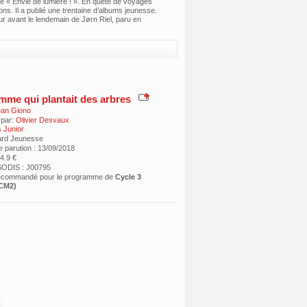
lée « Envie de lumière ! ». En quête de voyages
ons. Il a publié une trentaine d’albums jeunesse.
r avant le lendemain de Jørn Riel, paru en
mme qui plantait des arbres
an Giono
 par:
Olivier Desvaux
 Junior
ard Jeunesse
e parution : 13/09/2018
14.9 €
ODIS : J00795
recommandé pour le programme de
Cycle 3
CM2)