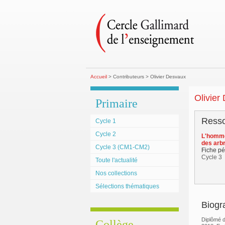
Accueil
> Contributeurs > Olivier Desvaux
Olivier
Primaire
Resso
Cycle 1
Cycle 2
L'homme 
des arb
Cycle 3 (CM1-CM2)
Fiche p
Cycle 3
Toute l'actualité
Nos collections
Sélections thématiques
Biogr
Diplômé de
Collège