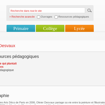
> Recherche avancée
Ouvrages
Ressources pédagogiques
Primaire
Collège
Lycée
 Desvaux
urces pédagogiques
qui plantait
res
édagogique
aphie
s Arts Déco de Paris en 2006, Olivier Desvaux partage sa vie entre la peinture et l’illustratio