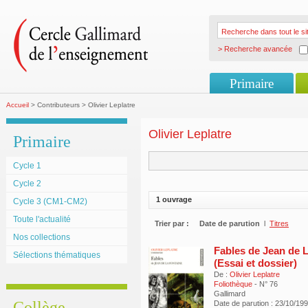
> Recherche avancée
Primaire
Accueil
> Contributeurs > Olivier Leplatre
Olivier Leplatre
Primaire
Cycle 1
Cycle 2
1 ouvrage
Cycle 3 (CM1-CM2)
Toute l'actualité
Trier par :
Date de parution
l
Titres
Nos collections
Fables de Jean de 
Sélections thématiques
(Essai et dossier)
De :
Olivier Leplatre
Foliothèque
- N° 76
Gallimard
Collège
Date de parution : 23/10/19