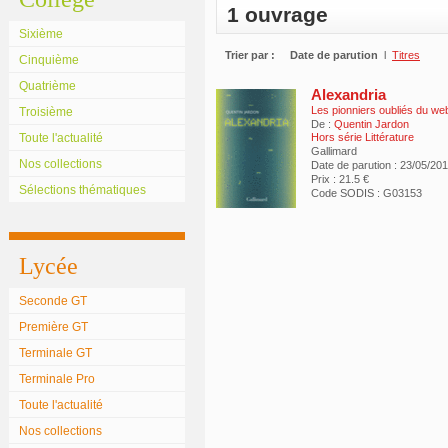
1 ouvrage
Sixième
Trier par :
Date de parution
l
Titres
Cinquième
Quatrième
Alexandria
Les pionniers oubliés du we
Troisième
De :
Quentin Jardon
Toute l'actualité
Hors série Littérature
Gallimard
Nos collections
Date de parution : 23/05/20
Prix : 21.5 €
Sélections thématiques
Code SODIS : G03153
Lycée
Seconde GT
Première GT
Terminale GT
Terminale Pro
Toute l'actualité
Nos collections