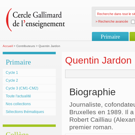
> Recherche avancée
Primaire
Accueil
> Contributeurs > Quentin Jardon
Quentin Jardon
Primaire
Cycle 1
Cycle 2
Cycle 3 (CM1-CM2)
Biographie
Toute l'actualité
Journaliste, cofondate
Nos collections
Bruxelles en 1989. Il a
Sélections thématiques
Robert Cailliau (Alexa
premier roman.
Collège